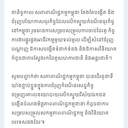
ជានិច្ចកាល សភាពាណិជ្ជកម្មកម្ពុជា តែងតែបង្កើត និង
ជំរុញបរិយាកាសធុរកិច្ចដែលលើកស្ទួយកំណើនធុរកិច្ច
នៅកម្ពុជា រួមមានការសម្របសម្រួលការចាប់ដៃរគូ កិច្ច
ការងារផ្គូរផ្គងអាជីវកម្មមួយទល់មួល ដើម្បីសំដៅជំរុញ
បណ្តាញ ឱកាសបង្កើតទំនាក់ទំនង និងឱកាសវិនិយោគ
ក៏ដូចជាការស្វែងរកដៃគូសហការជាតិ និងអន្តរជាតិ។
សូមបញ្ជាក់ថា សភាពាណិជ្ជកម្មកម្ពុជា បានដើរតួនាទី
យ៉ាងខ្ជាប់ខ្ជួនក្នុងការជំរុញកំណើនសេដ្ឋកិច្ច
ជម្រុញគោលនយោបាយលើកស្ទួយវិស័យឯកជន
បង្កើនចំណងមិត្តភាពពាណិជ្ជកម្មនានា ក៏ដូចជាការ
សម្របសម្រួលសកម្មភាពពាណិជ្ជកម្ម និងវិនិយោគ
បរទេសផងដែរ៕