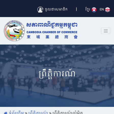
|
ចូលជាសមាជិក
ខ្មែរ
EN
ព្រឹត្តិការណ៍
ទំព័រដើម
ព្រឹត្តិការណ៍
ព្រឹត្តិការណ៍លំអិត