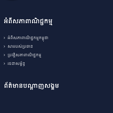
អំពីសភាពាណិជ្ជកម្ម
អំពីសភាពាណិជ្ជកម្មកម្ពុជា
សាររបស់ប្រធាន
ប្រវត្តិសភាពាណិជ្ជកម្ម
រចនាសម្ព័ន្ធ
ព័ត៌មានបណ្តាញសង្គម