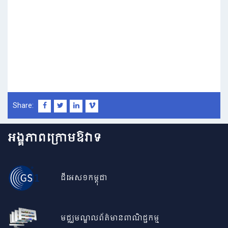
Share:
អង្គភាពក្រោមឱវាទ
ជីអេស១កម្ពុជា
មជ្ឈមណ្ឌលព័ត៌មានពាណិជ្ជកម្ម