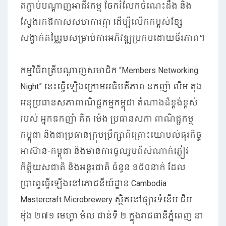
តភ្ជាប់បណ្តាញអាជីវកម្ម ចែករំលែកចំណេះដឹង និង
ស្វែងរកឱកាសសហការគ្នា ដើម្បីលើកកម្ពស់ខ្សែ
សង្វាក់តម្លៃរួមសម្រាប់ការអភិវឌ្ឍប្រកបដោយចីរភាព។
កម្មវិធីរាត្រីបណ្តាញសមាជិក “Members Networking
Night” នេះធ្វើឡើងក្រោមអធិបតីភាព ឧកញ៉ា លឹម តុង
អនុប្រធានសភាពាណិជ្ជកម្មកម្ពុជា តំណាងដ៏ខ្ពង់ខ្ពស់
របស់ អ្នកឧកញ៉ា គិត ម៉េង ប្រធានសភា ពាណិជ្ជកម្ម
កម្ពុជា និងជាប្រធានក្រុមប្រឹក្សាពិគ្រោះយោបល់ធុរកិច្ច
អាស៊ាន-កម្ពុជា និងមានការចូលរួមពីសំណាក់ភ្ញៀវ
កិត្តិយសជាតិ និងអន្តរជាតិ ចំនួន ១៥០នាក់ ដែល
ប្រារព្ធធ្វើឡើងនៅភោជនីយ៍ដ្ឋាន Cambodia
Mastercraft Microbrewery ស្ថិតនៅផ្សារទំនើប ជីប
ម៉ុង ២៧១ មេហ្គា ម៉ល ជាន់ទី ២ ក្នុងរាជធានីភ្នំពេញ នា