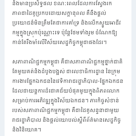
និងមានប្រសិទ្ធផល ខណៈពេលដែលការស្វែងរក
ភាពជាដៃគូប្រកបដោយសក្តានុពល គឺនឹងផ្តល់
ប្រយោជន៏មិនត្រឹមតែជាការគាំទ្រ និងលើកស្ទួយអាជីវ
កម្មក្នុងស្រុកប៉ុណ្ណោះទេ ប៉ុន្តែថែមទាំងរួម ចំណែកឱ្យ
កាន់តែរឹងមាំលើវិស័យសេដ្ឋកិច្ចកម្ពុជាផងដែរ។
សភាពាណិជ្ជកម្មកម្ពុជា គឺជាសភាពាណិជ្ជកម្មថ្នាក់ជាតិ
តែមួយគត់និងដំបូងបង្អស់ ជាលេខាធិការដ្ឋាន នៃក្រុម
ការងារផ្នែកឯកជននៃវេទិការាជរដ្ឋាភិបាល-ផ្នែកឯកជន
ដែលជាយន្តការដ៏ជោគជ័យបំផុតមួយក្នុងពិភពលោក
សម្រាប់ការអភិវឌ្ឍក្នុងវិស័យឯកជន។ ភារកិច្ចសំខាន់
របស់សភាពាណិជ្ជកម្មកម្ពុជា គឺជាដៃគូសន្ទនាជាមួយ
រាជរដ្ឋាភិបាល និងផ្តល់យោបល់ស្តីពីព័ត៌មានសេដ្ឋកិច្ច
និងវិនិយោគ។