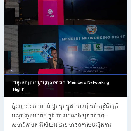
កម្មវិធីរាត្រីបណ្តាញសមាជិក “Members Networking
Night”
ភ្នំពេញ៖ សភាពាណិជ្ជកម្មកម្ពុជា បានរៀបចំកម្មវិធីរាត្រី
បណ្តាញសមាជិក ក្នុងគោលបំណងឲ្យសមាជិក-
សមាជិកាមកពីវិស័យផ្សេងៗ មានឱកាសបង្កើតការ