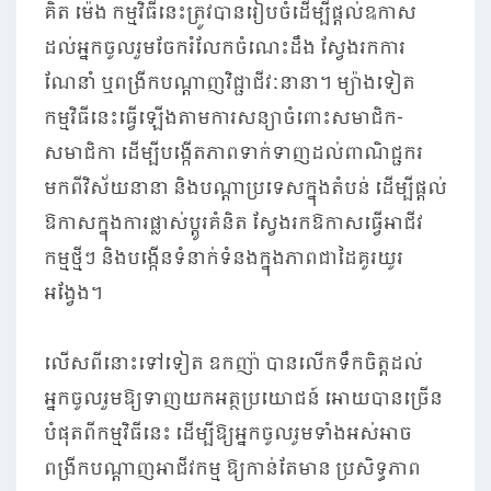
គិត ម៉េង កម្មវិធីនេះត្រូវបានរៀបចំដើម្បីផ្តល់ឩកាស
ដល់អ្នកចូលរួមចែករំលែកចំណេះដឹង ស្វែងរកការ
ណែនាំ ឬពង្រីកបណ្តាញវិជ្ជាជីវៈនានា។ ម្យ៉ាងទៀត
កម្មវិធីនេះធ្វើឡើងតាមការសន្យាចំពោះសមាជិក-
សមាជិកា ដើម្បីបង្កើតភាពទាក់ទាញដល់ពាណិជ្ជករ
មកពីវិស័យនានា និងបណ្តាប្រទេសក្នុងតំបន់ ដើម្បីផ្តល់
ឱកាសក្នុងការផ្លាស់ប្តូរគំនិត ស្វែងរកឱកាសធ្វើអាជីវ
កម្មថ្មីៗ និងបង្កើនទំនាក់ទំនងក្នុងភាពជាដៃគូរយូរ
អង្វែង។
លើសពីនោះទៅទៀត ឧកញ៉ា បានលើកទឹកចិត្តដល់
អ្នកចូលរួមឱ្យទាញយកអត្ថប្រយោជន៍ អោយបានច្រើន
បំផុតពីកម្មវិធីនេះ ដើម្បីឱ្យអ្នកចូលរូមទាំងអស់អាច
ពង្រីកបណ្តាញអាជីវកម្ម ឱ្យកាន់តែមាន ប្រសិទ្ធភាព