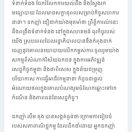
ទំនាក់ទំនង ចែករំលែកការយល់ដឹង និងស្វែងរក
មធ្យោបាយ ដែលមានសក្តានុពលសម្រាប់កិច្ចសហការ
នានា។ ឧកញ៉ា ជឿជាក់យ៉ាងមុតមាំថា ព្រឹត្តិការណ៍នេះ
នឹងពង្រឹងទំនាក់ទំនង នៅក្នុងសហគមន៍ ធុរកិច្ចរបស់
យើង ស្របពេលដែលរដ្ឋាភិបាលបាននឹងកំពុងដាក់
ចេញនូវគោលនយោបាយលើកកម្ពស់ការ ចូលរួមយ៉ាង
សកម្មពីសំណាក់វិស័យឯកជន ក្នុងការអភិវឌ្ឍន៍
សេដ្ឋកិច្ចកម្ពុជា និងជាពិសេស ក្នុងន័យជម្រុញ
បរិយាកាស ការធ្វើអាជីវកម្មនានា ក៏ដូចជាផ្តល់
អំណោយផលក្នុងគោលបំណងរួមចំណែកឆ្ពោះទៅរក
កំណើន និងភាពធន់នៃសេដ្ឋកិច្ច។
ឧកញ៉ា លឹម តុង បានសង្កត់ធ្ងន់ថា ក្រោមការរៀបចំ
របស់សភាពាណិជ្ជកម្ម ដែលដឹកនាំដោយ អ្នកឧកញ៉ា