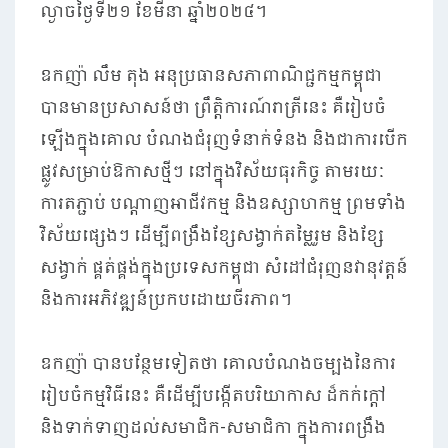
ល្ងាចថ្ងៃទី២១ ខែមីនា ឆ្នាំ២០២៤។
ឧកញ៉ា លឹម តុង អនុប្រធានសភាពាណិជ្ជកម្មកម្ពុជា
បានមានប្រសាសន៍ថា ព្រឹត្តិការណ៍រាត្រីនេះ គឺរៀបចំ
ឡើងក្នុងគោល បំណងជំរុញទំនាក់ទំនង និងជាការបើក
ផ្លូវសម្រាប់ឱកាសថ្មីៗ នៅក្នុងវិស័យធុរកិច្ច តាមរយៈ
ការតភ្ជាប់ បណ្តាញអាជីវកម្ម និងឧស្សាហកម្ម ព្រមទាំង
វិស័យផ្សេងៗ ដើម្បីពង្រឹងខ្សែសង្វាក់តម្លៃរួម និងខ្សែ
សង្វាក់ ផ្គត់ផ្គង់ក្នុងប្រទេសកម្ពុជា សំដៅជំរុញនវានុវត្តន៍
និងការអភិវឌ្ឍន៍ប្រកបដោយចីរភាព។
ឧកញ៉ា បានបន្ថែមទៀតថា គោលបំណងចម្បងនៃការ
រៀបចំកម្មវិធីនេះ គឺដើម្បីបង្កើតបរិយាកាស ដ៏កក់ក្តៅ
និងទាក់ទាញដល់សមាជិក-សមាជិកា ក្នុងការពង្រឹង