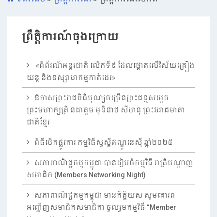
ព្រឹត្តិការណ៍ចុងក្រោយ
«ពិព័រណ័អន្តរជាតិ លើកទី៩​ ដែលផ្តោតលើវិស័យគ្រឿង
យន្ត និងឧស្សាហកម្មកាត់ដេរ»
ឱកាសព្រះរាជពិធីបុណ្យចម្រើនព្រះជន្មសម្តេច
ព្រះមហាក្សត្រី នរោត្តម មុនិនាថ សីហនុ ព្រះវររាជមាតា
ជាតិខ្មែរ
ពិធីបើកផ្លូវការ កម្មវិធីសួស្តីឥណ្ឌូនេស៊ី ឆ្នាំ២០២៥
សភាពាណិជ្ជកម្មកម្ពុជា បានរៀបចំកម្មវិធី រាត្រីបណ្តាញ
សមាជិក (Members Networking Night)
សភាពាណិជ្ជកម្មកម្ពុជា មានកិត្តិយស សូមគោរព
អញ្ជើញសមាជិកសមាជិកា ចូលរួមកម្មវិធី “Member