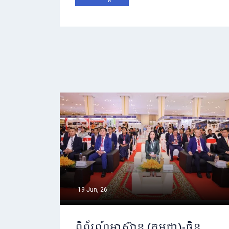
19 Jun, 26
ពិព័រណ៍អាស៊ាន (កម្ពុជា)-ចិន