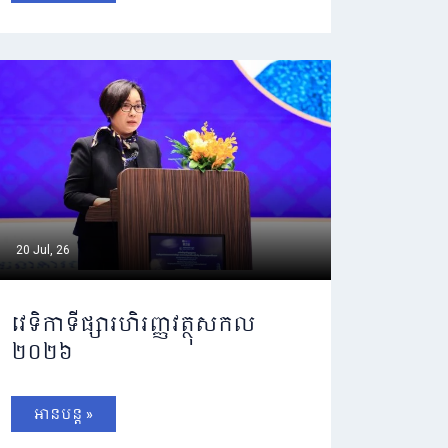
20 Jul, 26
វេទិកាទីផ្សារហិរញ្ញវត្ថុសកល
២០២៦
អានបន្ត »