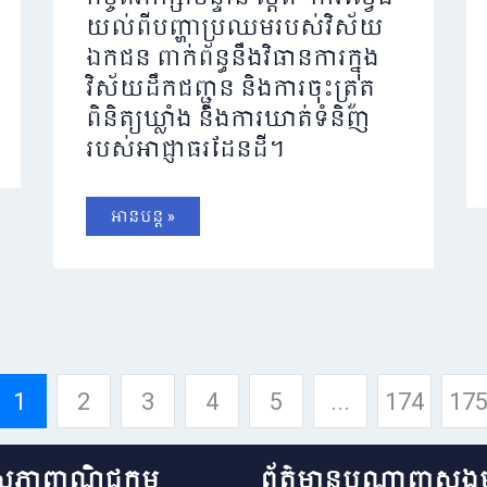
យល់ពីបញ្ហាប្រឈមរបស់វិស័យ
ឯកជន ពាក់ព័ន្ធនឹងវិធានការក្នុង
វិស័យដឹកជញ្ជូន និងការចុះត្រួត
ពិនិត្យឃ្លាំង និងការឃាត់ទំនិញ
របស់អាជ្ញាធរដែនដី។
អានបន្ត »
1
2
3
4
5
...
174
17
សភាពាណិជ្ជកម្ម
ព័ត៌មានបណ្តាញសង្គ