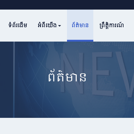
ទំព័រដើម
អំពីយើង
ព័ត៌មាន
ព្រឹត្តិការណ៍
ព័ត៌មាន