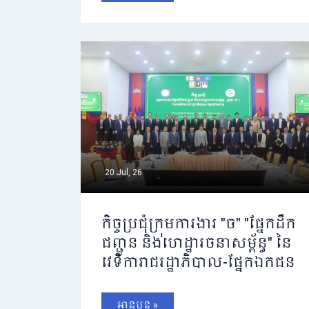
20 Jul, 26
កិច្ចប្រជុំក្រុមការងារ "ច" "ផ្នែកដឹក
ជញ្ជូន និងហេដ្ឋារចនាសម្ព័ន្ធ" នៃ
វេទិការាជរដ្ឋាភិបាល-ផ្នែកឯកជន
អានបន្ត »