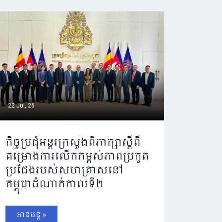
22 Jul, 26
កិច្ចប្រជុំអន្តរក្រសួងពិភាក្សាស្តីពី
គម្រោងការលើកកម្ពស់ភាពប្រកួត
ប្រជែងរបស់សហគ្រាសនៅ
កម្ពុជាដំណាក់កាលទី២
អានបន្ត »