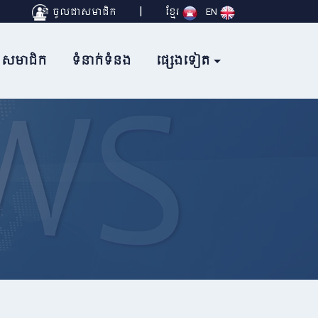
|
ចូលជាសមាជិក
ខ្មែរ
EN
សមាជិក
ទំនាក់ទំនង
ផ្សេងទៀត