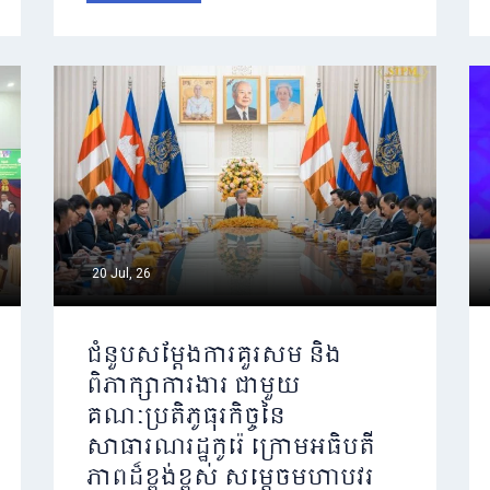
20 Jul, 26
ជំនួបសម្តែងការគួរសម និង
ពិភាក្សាការងារ ជាមួយ
គណៈប្រតិភូធុរកិច្ចនៃ
សាធារណរដ្ឋកូរ៉េ ក្រោមអធិបតី
ភាពដ៏ខ្ពង់ខ្ពស់ សម្តេចមហាបវរ