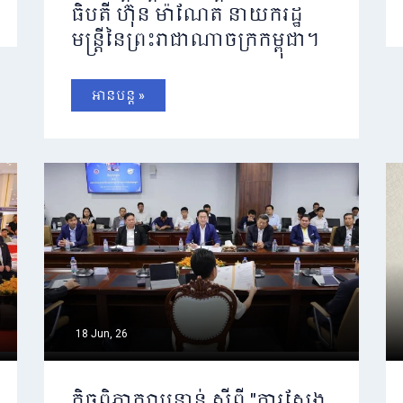
ធិបតី ហ៊ុន ម៉ាណែត នាយករដ្ឋ
មន្ត្រីនៃព្រះរាជាណាចក្រកម្ពុជា។
អានបន្ត »
18 Jun, 26
កិច្ចពិភាក្សាបន្ទាន់ ស្តីពី "ការស្វែង