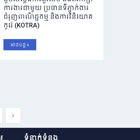
ការងារជាមួយ ប្រធានទីភ្នាក់ងារ
ជំរុញពាណិជ្ជកម្ម និងការវិនិយោគ
កូរ៉េ (KOTRA)
អានបន្ត »
5
ម
ទំនាក់ទំនង