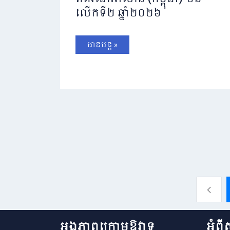
លើកទី២ ឆ្នាំ២០២៦
អានបន្ត »
អង្គភាពក្រោមឱវាទ
អំពី