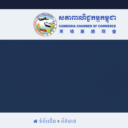
ទំព័រដើម
ព័ត៌មាន