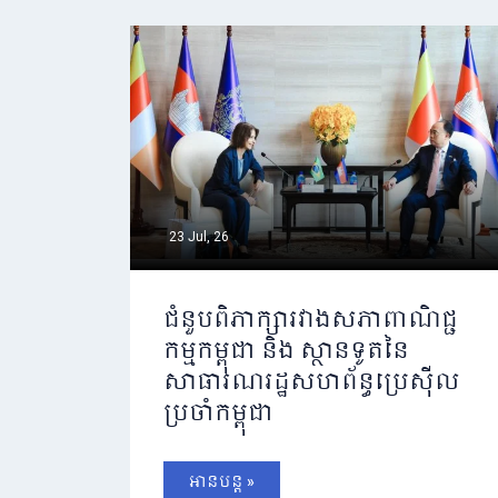
23 Jul, 26
ជំនួបពិភាក្សារវាងសភាពាណិជ្ជ
កម្មកម្ពុជា និង ស្ថានទូតនៃ
សាធារណរដ្ឋសហព័ន្ធប្រេស៊ីល
ប្រចាំកម្ពុជា
អានបន្ត »