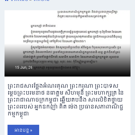
15 Jun, 26
ព្រះរាជសារថ្លែងអំណរគុណ ព្រះករុណា ព្រះបាទស
ម្តេចព្រះបរមនាថ នរោត្តម សីហមុនី ព្រះមហាក្សត្រ នៃ
ព្រះរាជាណាចក្រកម្ពុជា ឆ្លើយតបនឹង សារលិខិតថ្វាយ
ព្រះពររបស់ អ្នកឧកញ៉ា គិត ម៉េង ប្រធានសភាពាណិជ្ជ
កម្មកម្ពុជា
អានបន្ត »