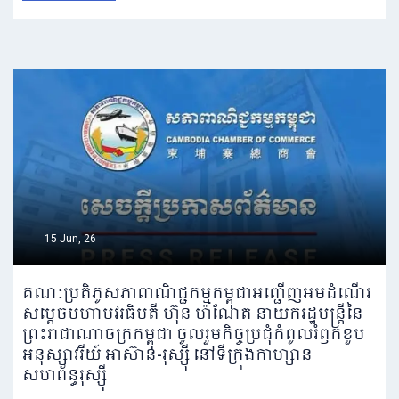
15 Jun, 26
គណៈប្រតិភូសភាពាណិជ្ជកម្មកម្ពុជាអញ្ជើញអមដំណើរ
សម្តេចមហាបវរធិបតី ហ៊ុន ម៉ាណែត នាយករដ្ឋមន្ត្រីនៃ
ព្រះរាជាណាចក្រកម្ពុជា ចូលរួមកិច្ចប្រជុំកំពូលរំឭកខួប
អនុស្សាវរីយ៍ អាស៊ាន-រុស្ស៊ី នៅទីក្រុងកាហ្សាន
សហព័ន្ធរុស្ស៊ី