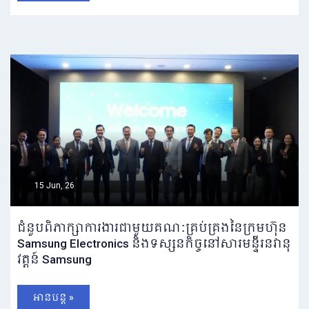
15 Jun, 26
ជំនួបពិភាក្សាការងារជាមួយគណៈគ្រប់គ្រងនៃក្រុមហ៊ុន
Samsung Electronics និងទស្សនកិច្ចនៅសារមន្ទីរនវានុ
វត្តន៍ Samsung
អានបន្ត »