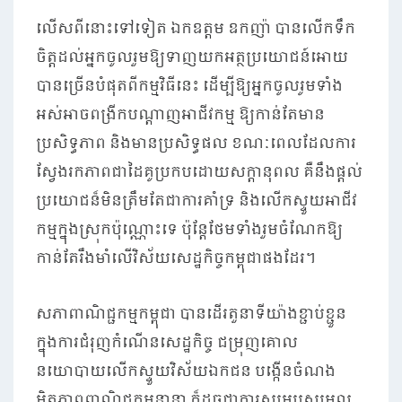
លើសពីនោះទៅទៀត ឯកឧត្តម ឧកញ៉ា បានលើកទឹក
ចិត្តដល់អ្នកចូលរួមឱ្យទាញយកអត្ថប្រយោជន៍អោយ
បានច្រើនបំផុតពីកម្មវិធីនេះ ដើម្បីឱ្យអ្នកចូលរូមទាំង
អស់អាចពង្រីកបណ្តាញអាជីវកម្ម ឱ្យកាន់តែមាន
ប្រសិទ្ធភាព និងមានប្រសិទ្ធផល ខណៈពេលដែលការ
ស្វែងរកភាពជាដៃគូប្រកបដោយសក្តានុពល គឺនឹងផ្តល់
ប្រយោជន៏មិនត្រឹមតែជាការគាំទ្រ និងលើកស្ទួយអាជីវ
កម្មក្នុងស្រុកប៉ុណ្ណោះទេ ប៉ុន្តែថែមទាំងរួមចំណែកឱ្យ
កាន់តែរឹងមាំលើវិស័យសេដ្ឋកិច្ចកម្ពុជាផងដែរ។
សភាពាណិជ្ជកម្មកម្ពុជា បានដើរតួនាទីយ៉ាងខ្ជាប់ខ្ជួន
ក្នុងការជំរុញកំណើនសេដ្ឋកិច្ច ជម្រុញគោល
នយោបាយលើកស្ទួយវិស័យឯកជន បង្កើនចំណង
មិត្តភាពពាណិជ្ជកម្មនានា ក៏ដូចជាការសម្របសម្រួល