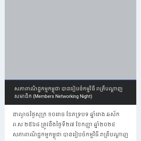
សភាពាណិជ្ជកម្មកម្ពុជា បានរៀបចំកម្មវិធី រាត្រីបណ្តាញ
សមាជិក (Members Networking Night)
នាល្ងាចថ្ងៃសុក្រ ១០រោច ខែភទ្របទ ឆ្នាំរោង ឆស័ក
ព.ស ២៥៦៨ ត្រូវនឹងថ្ងៃទី២៧ ខែកញ្ញា ឆ្នាំ២០២៤
សភាពាណិជ្ជកម្មកម្ពុជា បានរៀបចំកម្មវិធី រាត្រីបណ្តាញ