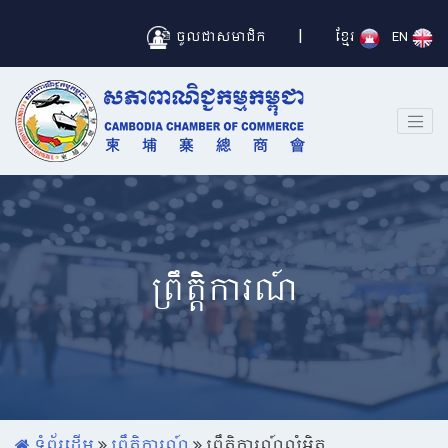
|
ចូលជាសមាជិក
ខ្មែរ
EN
ព្រឹត្តិការណ៍
ទំព័រដើម
ព្រឹត្តិការណ៍
ព្រឹត្តិការណ៍លំអិត