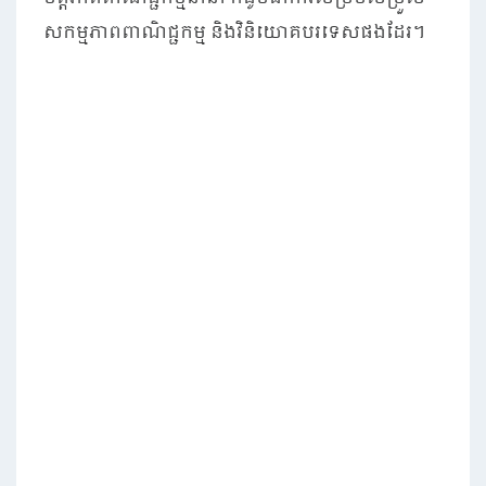
សកម្មភាពពាណិជ្ជកម្ម និងវិនិយោគបរទេសផងដែរ។