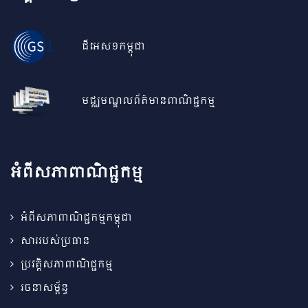
ជីអេស១កម្ពុជា
មជ្ឈមណ្ឌលព័ត៌មានពាណិជ្ជកម្ម
អំពីសភាពាណិជ្ជកម្ម
អំពីសភាពាណិជ្ជកម្មកម្ពុជា
សាររបស់ប្រធាន
ប្រវត្តិសភាពាណិជ្ជកម្ម
រចនាសម្ព័ន្ធ