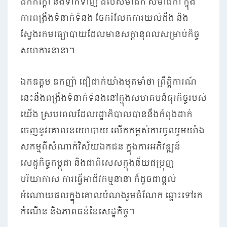
ដ៏កក់ក្តៅ និងទាក់ទាញ ដល់សមាជិក សមាជិកា ក្នុង
ការពង្រឹងទំនាក់ទំនង ចែករំលែកការយល់ដឹង និង
ស្វែងរកមធ្យោបាយដែលមានសក្តានុពលសម្រាប់កិច្ច
សហការនានា។
ឯកឧត្តម ឧកញ៉ា ជឿជាក់យ៉ាងមុតមាំថា ព្រឹត្តិការណ៍
នេះនឹងពង្រឹងទំនាក់ទំនងនៅក្នុងសហគមន៍ធុរកិច្ចរបស់
យើង ស្របពេលដែលរដ្ឋាភិបាលបាននឹងកំពុងដាក់
ចេញនូវគោលនយោបាយ លើកកម្ពស់ការចូលរួមយ៉ាង
សកម្មពីសំណាក់វិស័យឯកជន ក្នុងការអភិវឌ្ឍន៍
សេដ្ឋកិច្ចកម្ពុជា និងជាពិសេសក្នុងន័យជម្រុញ
បរិយាកាស ការធ្វើអាជីវកម្មនានា ក៏ដូចជាផ្តល់
អំណោយផលក្នុងគោលបំណងរួមចំណែក ឆ្ពោះទៅរក
កំណើន និងភាពធន់នៃសេដ្ឋកិច្ច។