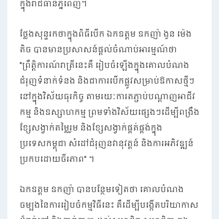
ក្នុងរាជធានីភ្នំពេញ។
ថ្លែងសុន្ទរកថាក្នុងពិធីបើក ឯកឧត្តម ឧកញ៉ា ងួន ម៉េង
តិច បានមានប្រសាសន៍ផ្តល់ចំណាប់អារម្មណ៍ថា
''ព្រឹត្តិការណ៍រាត្រីនេះគឺ រៀបចំឡើងក្នុងគោលបំណង
ជំរុញទំនាក់ទំនង និងជាការបើកផ្លូវសម្រាប់ឱកាសថ្មីៗ
នៅក្នុងវិស័យធុរកិច្ច តាមរយៈការតភ្ជាប់បណ្តាញអាជីវ
កម្ម និងឧស្សាហកម្ម ព្រមទាំងវិស័យផ្សេងៗដើម្បីពង្រឹង
ខ្សែសង្វាក់តម្លៃរួម និងខ្សែសង្វាក់ផ្គត់ផ្គង់ក្នុង
ប្រទេសកម្ពុជា សំដៅជំរុញនវានុវត្តន៍ និងការអភិវឌ្ឍន៍
ប្រកបដោយចីរភាព'' ។
ឯកឧត្តម ឧកញ៉ា បានបន្ថែមទៀតថា គោលបំណង
ចម្បងនៃការរៀបចំកម្មវិធីនេះ គឺដើម្បីបង្កើតបរិយាកាស