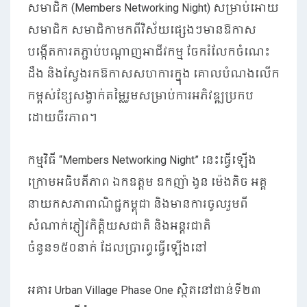
សមាជិក (Members Networking Night) សម្រាប់អោយ
សមាជិក សមាជិកាមកពីវិស័យផ្សេងៗមានឱកាស
បង្កើតការតភ្ជាប់បណ្តាញអាជីវកម្ម ចែករំលែកចំណេះ
ដឹង និងស្វែងរកឱកាសសហការក្នុង គោលបំណងលើក
កម្ពស់ខ្សែសង្វាក់តម្លៃរួមសម្រាប់ការអភិវឌ្ឍប្រកប
ដោយចីរភាព។
កម្មវិធី “Members Networking Night” នេះធ្វើឡើង
ក្រោមអធិបតីភាព ឯកឧត្តម ឧកញ៉ា ងួន ម៉េងតិច អគ្គ
នាយកសភាពាណិជ្ជកម្ពុជា និងមានការចូលរួមពី
សំណាក់ភ្ញៀវកិត្តិយសជាតិ និងអន្តរជាតិ
ចំនួន១៥០នាក់ ដែលប្រារព្ធធ្វើឡើងនៅ
អគារ Urban Village Phase One ស្ថិតនៅជាន់ទី២៣