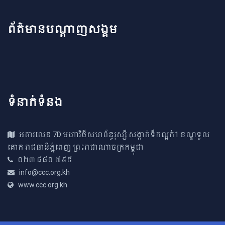
ព័ត៌មានបណ្តាញសង្គម
ទំនាក់ទំនង
អគារ​លេខ 7D មហាវិថីសហព័ន្ធរុស្សី សង្កាត់ទឹកល្អក់1 ខណ្ឌទួល​
គោក រាជធានីភ្នំពេញ ព្រះរាជាណាច​ក្រកម្ពុជា
០២៣ ៨៨០ ៧៩៥
info@ccc.org.kh
www.ccc.org.kh