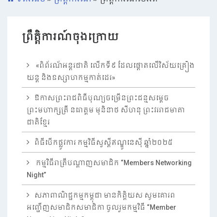
ព្រឹត្តិការណ៍ចុងក្រោយ
«ពិព័រណ័អន្តរជាតិ លើកទី៩​ ដែលផ្តោតលើវិស័យគ្រឿង
យន្ត និងឧស្សាហកម្មកាត់ដេរ»
ឱកាសព្រះរាជពិធីបុណ្យចម្រើនព្រះជន្មសម្តេច
ព្រះមហាក្សត្រី នរោត្តម មុនិនាថ សីហនុ ព្រះវររាជមាតា
ជាតិខ្មែរ
ពិធីបើកផ្លូវការ កម្មវិធីសួស្តីឥណ្ឌូនេស៊ី ឆ្នាំ២០២៥
កម្មវិធីរាត្រីបណ្តាញសមាជិក “Members Networking
Night”
សភាពាណិជ្ជកម្មកម្ពុជា មានកិត្តិយស សូមគោរព
អញ្ជើញសមាជិកសមាជិកា ចូលរួមកម្មវិធី “Member