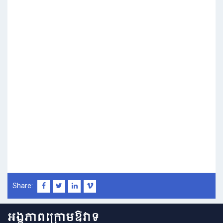
Share:
អង្គភាពក្រោមឱវាទ