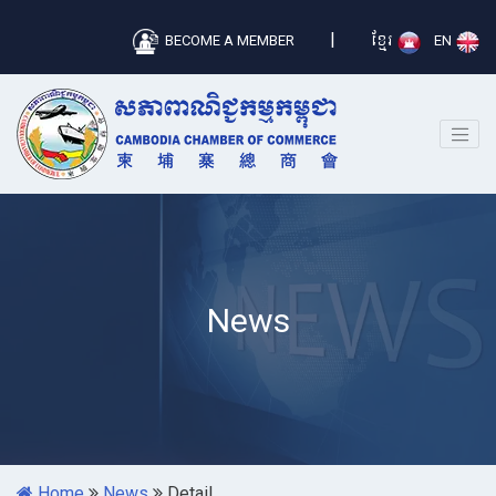
|
BECOME A MEMBER
ខ្មែរ
EN
News
Home
News
Detail