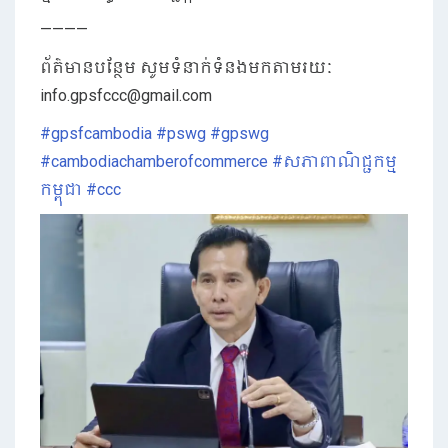
————
ព័ត៌មានបន្ថែម សូមទំនាក់ទំនងមកតាមរយៈ
info.gpsfccc@gmail.com
#gpsfcambodia
#pswg
#gpswg
#cambodiachamberofcommerce
#សភាពាណិជ្ជកម្ម
កម្ពុជា
#ccc