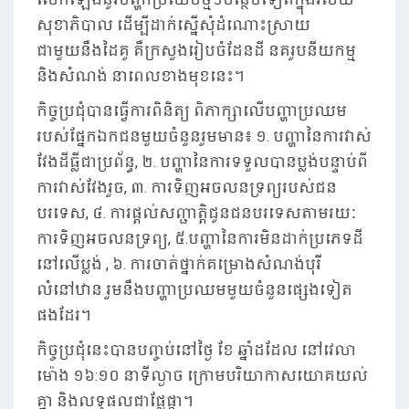
សុខាភិបាល ដើម្បីដាក់ស្នើសុំដំណោះស្រាយ
ជាមួយនឹងដៃគូ គឺក្រសួងរៀបចំដែនដី នគរូបនីយកម្ម
និងសំណង់ នាពេលខាងមុខនេះ។
កិច្ចប្រជុំបានធ្វើការពិនិត្យ ពិភាក្សាលើបញ្ហាប្រឈម
របស់ផ្នែកឯកជនមួយចំនួនរួមមាន៖ ១. បញ្ហានៃការវាស់
វែងដីធ្លីជាប្រព័ន្ធ, ២. បញ្ហានៃការទទួលបានប្លង់បន្ទាប់ពី
ការវាស់វែងរួច, ៣. ការទិញអចលនទ្រព្យរបស់ជន
បរទេស, ៤. ការផ្តល់សញ្ជាត្តិជូនជនបរទេសតាមរយៈ
ការទិញអចលនទ្រព្យ, ៥.​បញ្ហានៃការមិនដាក់ប្រភេទដី
នៅលើប្លង់ , ៦. ការចាត់ថ្នាក់គម្រោងសំណង់បុរី
លំនៅឋាន រួមនឹងបញ្ហាប្រឈមមួយចំនួន​ផ្សេងទៀត
ផងដែរ។
កិច្ចប្រជុំនេះបានបញ្ចប់នៅថ្ងៃ ខែ ឆ្នាំដដែល នៅវេលា
ម៉ោង ១៦:១០ នាទីល្ងាច ក្រោមបរិយាកាសយោគយល់
គ្នា និងលទ្ធផលជាផ្លែផ្កា។