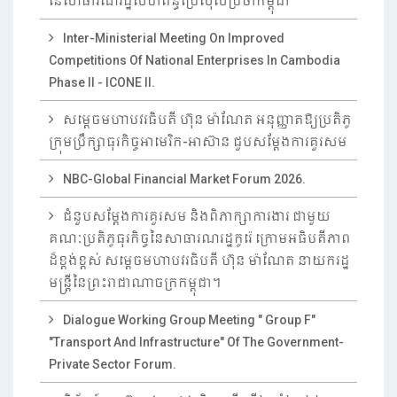
នៃសាធារណរដ្ឋសហព័ន្ធប្រេស៊ីលប្រចាំកម្ពុជា
Inter-Ministerial Meeting On Improved
Competitions Of National Enterprises In Cambodia
Phase II - ICONE II.
សម្តេចមហាបវរធិបតី ហ៊ុន ម៉ាណែត អនុញ្ញាតឱ្យប្រតិភូ
ក្រុមប្រឹក្សាធុរកិច្ចអាមេរិក-អាស៊ាន ជួបសម្តែងការគួរសម
NBC-Global Financial Market Forum 2026.
ជំនួបសម្តែងការគួរសម និងពិភាក្សាការងារ ជាមួយ
គណៈប្រតិភូធុរកិច្ចនៃសាធារណរដ្ឋកូរ៉េ ក្រោមអធិបតីភាព
ដ៏ខ្ពង់ខ្ពស់ សម្តេចមហាបវរធិបតី ហ៊ុន ម៉ាណែត នាយករដ្ឋ
មន្ត្រីនៃព្រះរាជាណាចក្រកម្ពុជា។
Dialogue Working Group Meeting " Group F"
"Transport And Infrastructure" Of The Government-
Private Sector Forum.