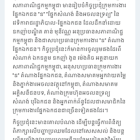
សភាពាណិជ្ជកម្មកម្ពុជា មានរៀបចំកិច្ចប្រជុំក្រុមការងារ
ផ្នែកឯកជន "ឌ" "ផ្នែកសំណង់ និងអចលនទ្រព្យ" នៃ
វេទិការាជរដ្ឋាភិបាល-ផ្នែកឯកជន ដែលដឹកនាំដោយ
ឧកញ៉ាបណ្ឌិត តាន់ មុនីវណ្ណ អនុប្រធានសភាពាណិជ្ជ
កម្មកម្ពុជា និងជាសហប្រធានក្រុមការងារ "ឌ" តំណាង
ផ្នែកឯកជន។ កិច្ចប្រជុំនេះក៏មានការចូលរួមផងដែរពី
សំណាក់ ឯកឧត្តម ឧកញ៉ា ងួន ម៉េងតិច​ អគ្គនាយក
សភាពាណិជ្ជកម្មកម្ពុជា, អនុសហប្រធានក្រុមការងារ
"ឌ" តំណាងផ្នែកឯកជន​, តំណាងសមាគមអ្នកវាយតម្លៃ
និងភ្នាក់ងារអចលនវត្ថុនៅកម្ពុជា, តំណាងសមាគម
អគ្គិសនីជនបទ, តំណាងក្រុមហ៊ុនអចលនទ្រព្យ
សំណង់ បុរីឯកជន និងអ្នកពាក់ព័ន្ធដែលជាសមាជិកនៃ
ក្រុមការងារផ្នែកឯកជនជាច្រើនទៀតផងដែរ។
កិច្ចប្រជុំនេះមានគោលបំណង ដើម្បីបន្តធ្វើការពិនិត្យ
ពិភាក្សាលើបញ្ហាប្រឈមដែលនៅសេសសល់ និងបន្ត
លើកឡើងនូវបញ្ហាប្រឈមថ្មីៗបន្ថែមទៀតក្នុងវិស័យ