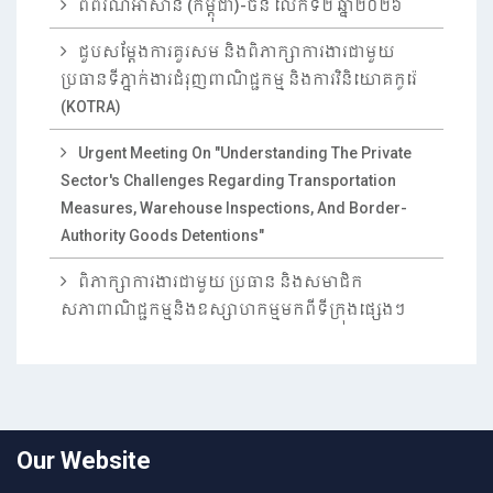
ពិព័រណ៍អាស៊ាន (កម្ពុជា)-ចិន លើកទី២ ឆ្នាំ២០២៦
ជួបសម្តែងការគួរសម និងពិភាក្សាការងារជាមួយ
ប្រធានទីភ្នាក់ងារជំរុញពាណិជ្ជកម្ម និងការវិនិយោគកូរ៉េ
(KOTRA)
Urgent Meeting On "Understanding The Private
Sector's Challenges Regarding Transportation
Measures, Warehouse Inspections, And Border-
Authority Goods Detentions"
ពិភាក្សាការងារជាមួយ ប្រធាន និងសមាជិក
សភាពាណិជ្ជកម្មនិងឧស្សាហកម្មមកពីទីក្រុងផ្សេងៗ
Our Website