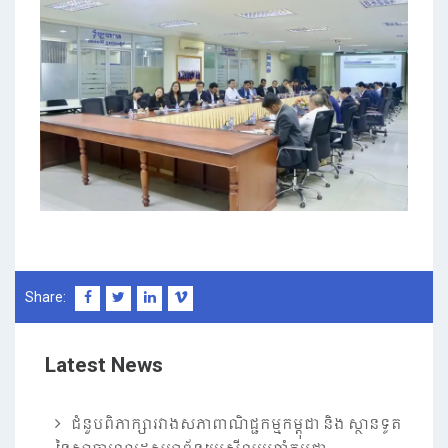
Share:
Latest News
ជំនួបពិភាក្សារវាងសភាពាណិជ្ជកម្មកម្ពុជា និង ស្ថានទូត