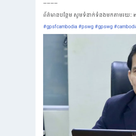
————
ព័ត៌មានបន្ថែម សូមទំនាក់ទំនងមកតាមរយៈ i
#gpsfcambodia
#pswg
#gpswg
#cambodi