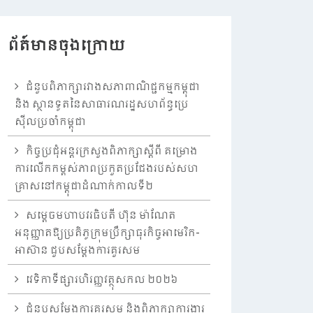
ព័ត៍មានចុងក្រោយ
ជំនួបពិភាក្សារវាងសភាពាណិជ្ជកម្មកម្ពុជា
និង ស្ថានទូតនៃសាធារណរដ្ឋសហព័ន្ធប្រេ
ស៊ីលប្រចាំកម្ពុជា
កិច្ចប្រជុំអន្តរក្រសួងពិភាក្សាស្តីពី គម្រោង
ការលើកកម្ពស់ភាពប្រកួតប្រជែងរបស់សហ
គ្រាសនៅកម្ពុជាដំណាក់កាលទី២
សម្តេចមហាបវរធិបតី ហ៊ុន ម៉ាណែត
អនុញ្ញាតឱ្យប្រតិភូក្រុមប្រឹក្សាធុរកិច្ចអាមេរិក-
អាស៊ាន ជួបសម្តែងការគួរសម
វេទិកាទីផ្សារហិរញ្ញវត្ថុសកល ២០២៦
ជំនួបសម្តែងការគួរសម និងពិភាក្សាការងារ