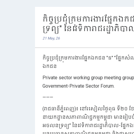
កិច្ចប្រជុំក្រុមការងារផ្ន
ទ្រព្យ" នៃវេទិការាជរដ្ឋាភិ
21 May, 26
កិច្ចប្រជុំក្រុមការងារផ្នែកឯកជន "ឌ" "ផ្នែក
ឯកជន
Private sector working group meeting group 
Government-Private Sector Forum.
———
(រាជធានីភ្នំពេញ)៖ នៅរសៀលថ្ងៃពុធ ទី២០ 
នាយកដ្ឋានសភាពាណិជ្ជកម្មកម្ពុជា មានរៀបចំកិ
អចលនទ្រព្យ" នៃវេទិការាជរដ្ឋាភិបាល-ផ្នែ
អនុប្រធានសភាពាណិជ្ជកម្មកម្ពុជា និងជាសហប