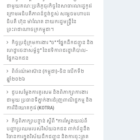
ជាមួយគណៈប្រតិភូធុរកិច្ចនៃសាធារណរដ្ឋកូរ៉េ
ក្រោមអធិបតីភាពដ៏ខ្ពង់ខ្ពស់ សម្តេចមហាបវរ
ធិបតី ហ៊ុន ម៉ាណែត នាយករដ្ឋមន្ត្រីនៃ
ព្រះរាជាណាចក្រកម្ពុជា។
កិច្ចប្រជុំក្រុមការងារ "ច" "ផ្នែកដឹកជញ្ជូន និង
ហេដ្ឋារចនាសម្ព័ន្ធ" នៃវេទិការាជរដ្ឋាភិបាល-
ផ្នែកឯកជន
ពិព័រណ៍អាស៊ាន (កម្ពុជា)-ចិន លើកទី២
ឆ្នាំ២០២៦
ជួបសម្តែងការគួរសម និងពិភាក្សាការងារ
ជាមួយ ប្រធានទីភ្នាក់ងារជំរុញពាណិជ្ជកម្ម និង
ការវិនិយោគកូរ៉េ (KOTRA)
កិច្ចពិភាក្សាបន្ទាន់ ស្តីពី "ការស្វែងយល់ពី
បញ្ហាប្រឈមរបស់វិស័យឯកជន ពាក់ព័ន្ធនឹង
វិធានការក្នុងវិស័យដឹកជញ្ជូន និងការចុះត្រួត