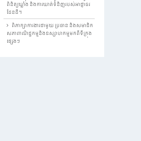
ពិនិត្យឃ្លាំង និងការឃាត់ទំនិញរបស់អាជ្ញាធរ
ដែនដី។
ពិភាក្សាការងារជាមួយ ប្រធាន និងសមាជិក
សភាពាណិជ្ជកម្មនិងឧស្សាហកម្មមកពីទីក្រុង
ផ្សេងៗ