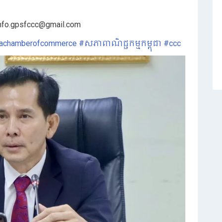
nfo.gpsfccc@gmail.com
achamberofcommerce
#សភាពាណិជ្ជកម្មកម្ពុជា
#ccc