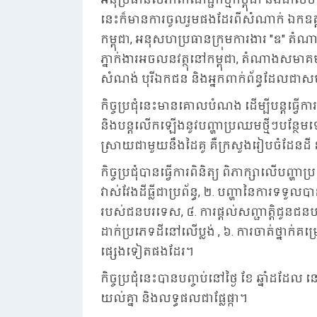
នេះក៏មានការចូលរួមផងដែរពីសំណាក់ ឯកឧត្ត
កម្ពុជា, អនុសហប្រធានក្រុមការងារ "ឌ" តំ
ភ្នាក់ងារអចលនវត្ថុនៅកម្ពុជា, តំណាងសមា
សំណង់ បុរីឯកជន និងអ្នកពាក់ព័ន្ធដែលជា
កិច្ចប្រជុំនេះមានគោលបំណង ដើម្បីបន្តធ្
និងបន្តលើកឡើងនូវបញ្ហាប្រឈមថ្មីៗបន្ថែមទ
ស្រាយជាមួយនឹងដៃគូ គឺក្រសួងរៀបចំដែនដ
កិច្ចប្រជុំបានធ្វើការពិនិត្យ ពិភាក្សាលើបញ
វាស់វែងដីធ្លីជាប្រព័ន្ធ, ២. បញ្ហានៃការទទួល
របស់ជនបរទេស, ៤. ការផ្តល់សញ្ជាត្តិជូនជ
ដាក់ប្រភេទដីនៅលើប្លង់ , ៦. ការចាត់ថ្នាក
ផ្សេងទៀតផងដែរ។
កិច្ចប្រជុំនេះបានបញ្ចប់នៅថ្ងៃ ខែ ឆ្នាំ
យល់គ្នា និងលទ្ធផលជាផ្លែផ្កា។