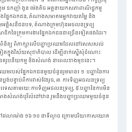
ម ឧកញ៉ា ងួន ម៉េងតិច​ អគ្គនាយកសភាពាណិជ្ជកម្ម
ណាងផ្នែកឯកជន​, តំណាងសមាគមអ្នកវាយតម្លៃ និង
គមអគ្គិសនីជនបទ, តំណាងក្រុមហ៊ុនអចលនទ្រព្យ
សមាជិកនៃក្រុមការងារផ្នែកឯកជនជាច្រើនទៀតផងដែរ។
វើការពិនិត្យ ពិភាក្សាលើបញ្ហាប្រឈមដែលនៅសេសសល់
ៀតក្នុងវិស័យសុខាភិបាល ដើម្បីដាក់ស្នើសុំដំណោះ
ី នគរូបនីយកម្ម និងសំណង់ នាពេលខាងមុខនេះ។
្ហាប្រឈមរបស់ផ្នែកឯកជនមួយចំនួនរួមមាន៖ ១. បញ្ហានៃការ
បានប្លង់បន្ទាប់ពីការវាស់វែងរួច, ៣. ការទិញអចលនទ្រព្យ
នបរទេសតាមរយៈការទិញអចលនទ្រព្យ, ៥.​បញ្ហានៃការមិន
់គម្រោងសំណង់បុរីលំនៅឋាន រួមនឹងបញ្ហាប្រឈមមួយចំនួន​
ដដែល នៅវេលាម៉ោង ១៦:១០ នាទីល្ងាច ក្រោមបរិយាកាសយោគ