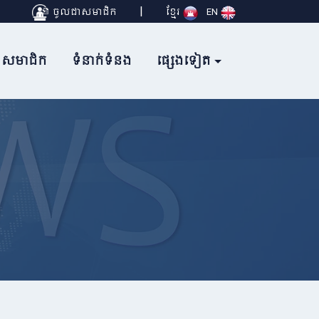
|
ចូលជាសមាជិក
ខ្មែរ
EN
សមាជិក
ទំនាក់ទំនង
ផ្សេងទៀត