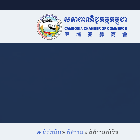
ទំព័រដើម
ព័ត៌មាន
ព័ត៍មានលំអិត