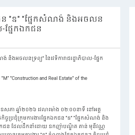
ែកឯកជន "ឌ" "ផ្នែកសំណង់ និងអចលន
បាល-ផ្នែកឯកជន
សំណង់ និងអចលនទ្រព្យ" នៃវេទិការាជរដ្ឋាភិបាល-ផ្នែក
"M” "Construction and Real Estate" of the
ខែឧសភា ឆ្នាំ២០២៦ វេលាម៉ោង ០២:០០នាទី នៅអគ្គ
ច្ចប្រជុំក្រុមការងារផ្នែកឯកជន "ឌ" "ផ្នែកសំណង់ និង
កឯកជន ដែលដឹកនាំដោយ ឧកញ៉ាបណ្ឌិត តាន់ មុនីវណ្ណ
្រធានក្រុមការងារ "ឌ" តំណាងផ្នែកឯកជន។ កិច្ចប្រជុំ