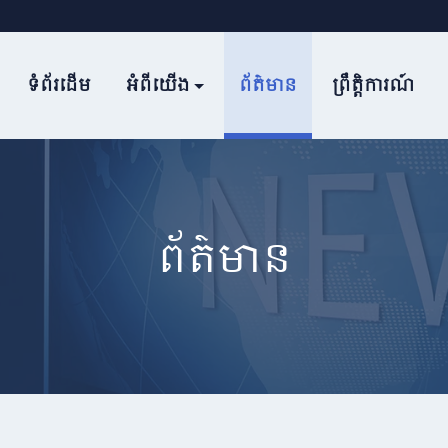
ទំព័រដើម
អំពីយើង
ព័ត៌មាន
ព្រឹត្តិការណ៍
ព័ត៌មាន