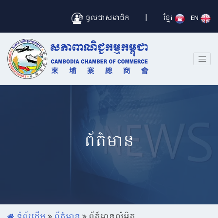
|
ចូលជាសមាជិក
ខ្មែរ
EN
ព័ត៌មាន
ទំព័រដើម
ព័ត៌មាន
ព័ត៍មានលំអិត