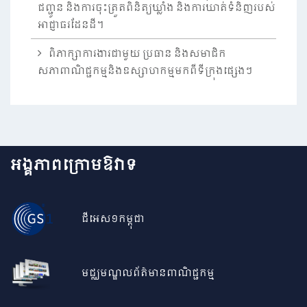
ជញ្ជូន និងការចុះត្រួតពិនិត្យឃ្លាំង និងការឃាត់ទំនិញរបស់
អាជ្ញាធរដែនដី។
ពិភាក្សាការងារជាមួយ ប្រធាន និងសមាជិក
សភាពាណិជ្ជកម្មនិងឧស្សាហកម្មមកពីទីក្រុងផ្សេងៗ
អង្គភាពក្រោមឱវាទ
ជីអេស១កម្ពុជា
មជ្ឈមណ្ឌលព័ត៌មានពាណិជ្ជកម្ម