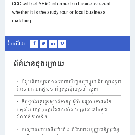
CCC will get YEAC informed on business event
whether it is the study tour or local business
matching.
ចែករំលែក:
ព័ត៍មានចុងក្រោយ
ជំនួបពិភាក្សារវាងសភាពាណិជ្ជកម្មកម្ពុជា និង ស្ថានទូត
នៃសាធារណរដ្ឋសហព័ន្ធប្រេស៊ីលប្រចាំកម្ពុជា
កិច្ចប្រជុំអន្តរក្រសួងពិភាក្សាស្តីពី គម្រោងការលើក
កម្ពស់ភាពប្រកួតប្រជែងរបស់សហគ្រាសនៅកម្ពុជា
ដំណាក់កាលទី២
សម្តេចមហាបវរធិបតី ហ៊ុន ម៉ាណែត អនុញ្ញាតឱ្យប្រតិភូ