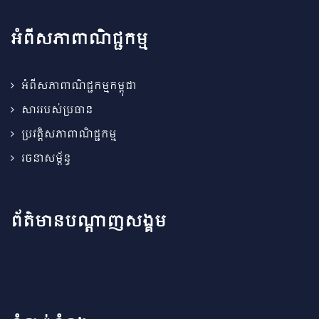
អំពីសភាពាណិជ្ជកម្ម
អំពីសភាពាណិជ្ជកម្មកម្ពុជា
សាររបស់ប្រធាន
ប្រវត្តិសភាពាណិជ្ជកម្ម
រចនាសម្ព័ន្ធ
ព័ត៌មានបណ្តាញសង្គម