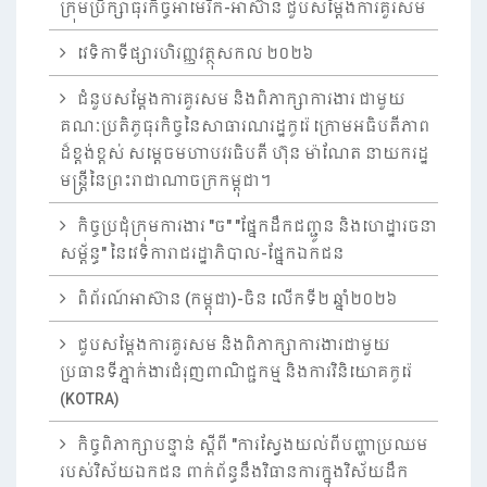
ក្រុមប្រឹក្សាធុរកិច្ចអាមេរិក-អាស៊ាន ជួបសម្តែងការគួរសម
វេទិកាទីផ្សារហិរញ្ញវត្ថុសកល ២០២៦
ជំនួបសម្តែងការគួរសម និងពិភាក្សាការងារ ជាមួយ
គណៈប្រតិភូធុរកិច្ចនៃសាធារណរដ្ឋកូរ៉េ ក្រោមអធិបតីភាព
ដ៏ខ្ពង់ខ្ពស់ សម្តេចមហាបវរធិបតី ហ៊ុន ម៉ាណែត នាយករដ្ឋ
មន្ត្រីនៃព្រះរាជាណាចក្រកម្ពុជា។
កិច្ចប្រជុំក្រុមការងារ "ច" "ផ្នែកដឹកជញ្ជូន និងហេដ្ឋារចនា
សម្ព័ន្ធ" នៃវេទិការាជរដ្ឋាភិបាល-ផ្នែកឯកជន
ពិព័រណ៍អាស៊ាន (កម្ពុជា)-ចិន លើកទី២ ឆ្នាំ២០២៦
ជួបសម្តែងការគួរសម និងពិភាក្សាការងារជាមួយ
ប្រធានទីភ្នាក់ងារជំរុញពាណិជ្ជកម្ម និងការវិនិយោគកូរ៉េ
(KOTRA)
កិច្ចពិភាក្សាបន្ទាន់ ស្តីពី "ការស្វែងយល់ពីបញ្ហាប្រឈម
របស់វិស័យឯកជន ពាក់ព័ន្ធនឹងវិធានការក្នុងវិស័យដឹក