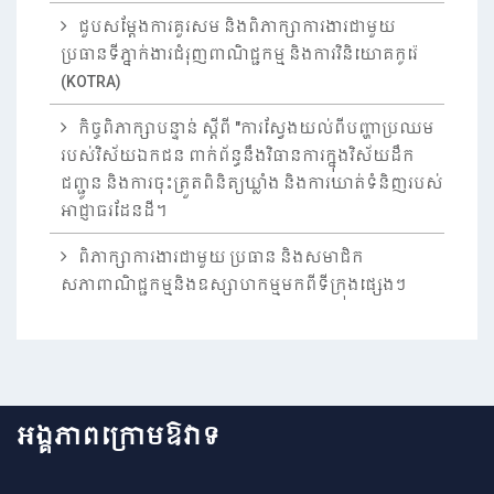
ជួបសម្តែងការគួរសម និងពិភាក្សាការងារជាមួយ
ប្រធានទីភ្នាក់ងារជំរុញពាណិជ្ជកម្ម និងការវិនិយោគកូរ៉េ
(KOTRA)
កិច្ចពិភាក្សាបន្ទាន់ ស្តីពី "ការស្វែងយល់ពីបញ្ហាប្រឈម
របស់វិស័យឯកជន ពាក់ព័ន្ធនឹងវិធានការក្នុងវិស័យដឹក
ជញ្ជូន និងការចុះត្រួតពិនិត្យឃ្លាំង និងការឃាត់ទំនិញរបស់
អាជ្ញាធរដែនដី។
ពិភាក្សាការងារជាមួយ ប្រធាន និងសមាជិក
សភាពាណិជ្ជកម្មនិងឧស្សាហកម្មមកពីទីក្រុងផ្សេងៗ
អង្គភាពក្រោមឱវាទ