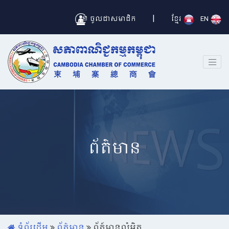
|
ចូលជាសមាជិក
ខ្មែរ
EN
ព័ត៌មាន
ទំព័រដើម
ព័ត៌មាន
ព័ត៍មានលំអិត