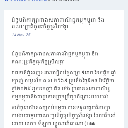
ជំនួបពិភាក្សារវាងសភាពាណិជ្ជកម្មកម្ពុជា និង
គណៈប្រតិភូធុរកិច្ចស្រីលង្កា
14 Nov, 25
ជំនួបពិភាក្សារវាងសភាពាណិជ្ជកម្មកម្ពុជា និង
គណៈប្រតិភូធុរកិច្ចស្រីលង្កា
រាជធានីភ្នំពេញ៖ នារសៀលថ្ងៃសុក្រ ៩រោច ខែកត្តិក ឆ្នាំ
ម្សាញ់ សប្តស័ក ព.ស ២៥៦៩ ត្រូវនឹងថ្ងៃទី១៤ ខែវិច្ឆិកា
ឆ្នាំ២០២៥ អ្នកឧកញ៉ា គិត ម៉េង ប្រធានសភាពាណិជ្ជ
កម្មកម្ពុជានិងជាប្រធានក្រុមប្រឹក្សាពិគ្រោះយោបល់
ធុរកិច្ចអាស៊ានសម្រាប់កម្ពុជា បានទទួលជួបពិភាក្សា
ការងារជាមួយគណៈប្រតិភូធុរកិច្ចស្រីលង្កា ដែលដឹកនាំ
ដោយ លោក ទីឡាក ហ្គូណាវ៉ាដាណា (Tilak