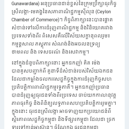
Gunawardana) អនុប្រធានជាន់ខ្ពស់នៃក្រុមប្រឹក្សាធុរកិច្ច
ស្រីលង្កា-មេគង្គនៃសភាពាណិជ្ជកម្មស៊ីលុន (Ceylon
Chamber of Commerce)។ កិច្ចពិភាក្សានេះបានផ្តោត
សំខាន់ទៅលើការជំរុញពាណិជ្ជកម្ម និងវិនិយោគរវាង
ប្រទេសទាំងពីរ ពិសេសគឺលើវិស័យសក្តានុពលរួម៖
កម្មន្តសាល ភស្តុភារ សំណង់និងអចលនទ្រព្យ
ថាមពល និង ទេសចរណ៍ និងសេវាកម្ម។
នៅក្នុងជំនួបពិភាក្សានោះ អ្នកឧកញ៉ា គិត ម៉េង
បានគូសបញ្ជាក់ពី តួនាទីដ៏សំខាន់របស់វិស័យឯកជន
ដែលជាកម្លាំងចលករសេដ្ឋកិច្ចក្នុងការជំរុញកិច្ចសហ
ប្រតិបត្តិការពាណិជ្ជកម្មទ្វេភាគី។ អ្នកឧកញ៉ាប្រធាន
បានជំរុញឲ្យធុរជនទាំងពីរប្រទេស ចាប់យកកាលានុវត្ត
ភាពធុរកិច្ច និងពិនិត្យលទ្ធភាពសហប្រតិបត្តិការរួមគ្នា។
ក្នុងនោះ ធុរជនស្រីលង្កា អាចទាញយកប្រយោជន៍ពី
ស្ថិរភាពសេដ្ឋកិច្ចកម្ពុជា និងទីផ្សារកម្ពុជា ដែលជា ច្រក
ទ្វារទៅកាន់អាស៊ាន។ ចំណែកឯ ធុរជនកម្ពុជា