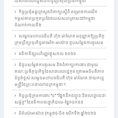
នៃសាធារណរដ្ឋសហព័ន្ធប្រេស៊ីលប្រចាំកម្ពុជា
កិច្ចប្រជុំអន្តរក្រសួងពិភាក្សាស្តីពី គម្រោងការលើក
កម្ពស់ភាពប្រកួតប្រជែងរបស់សហគ្រាសនៅកម្ពុជា
ដំណាក់កាលទី២
សម្តេចមហាបវរធិបតី ហ៊ុន ម៉ាណែត អនុញ្ញាតឱ្យប្រតិភូ
ក្រុមប្រឹក្សាធុរកិច្ចអាមេរិក-អាស៊ាន ជួបសម្តែងការគួរសម
វេទិកាទីផ្សារហិរញ្ញវត្ថុសកល ២០២៦
ជំនួបសម្តែងការគួរសម និងពិភាក្សាការងារ ជាមួយ
គណៈប្រតិភូធុរកិច្ចនៃសាធារណរដ្ឋកូរ៉េ ក្រោមអធិបតីភាព
ដ៏ខ្ពង់ខ្ពស់ សម្តេចមហាបវរធិបតី ហ៊ុន ម៉ាណែត នាយករដ្ឋ
មន្ត្រីនៃព្រះរាជាណាចក្រកម្ពុជា។
កិច្ចប្រជុំក្រុមការងារ "ច" "ផ្នែកដឹកជញ្ជូន និងហេដ្ឋារចនា
សម្ព័ន្ធ" នៃវេទិការាជរដ្ឋាភិបាល-ផ្នែកឯកជន
ពិព័រណ៍អាស៊ាន (កម្ពុជា)-ចិន លើកទី២ ឆ្នាំ២០២៦