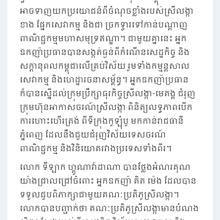
អាចទាញយកប្រយោជន៍ពីចំណុចខ្លាំងរបស់ស្រីលង្កា
ខាង ផ្នែកសេវាកម្ម និងជា ច្រកទ្វារទៅកាន់បណ្តាញ
ពាណិជ្ជកម្មមហាសមុទ្រឥណ្ឌា។ ជាមួយគ្នានេះ អ្នក
ឧកញ៉ាប្រធានបានសង្កត់ធ្ងន់ពីកំណើនសេដ្ឋកិច្ច និង
សក្តានុពលកម្ពុជាលើគ្រប់វិស័យ រួមទាំងកម្មន្តសាល
សេវាកម្ម និងហេដ្ឋារចនាសម្ព័ន្ធ។ អ្នកឧកញ៉ាប្រធាន
ក៏បានស្នើដល់ក្រុមប្រឹក្សាធុរកិច្ចស្រីលង្កា-មេគង្គ ជំរុញ
ក្រុមហ៊ុនអាកាសចរណ៍ស្រីលង្កា ពិនិត្យលទ្ធភាពបើក
ការហោះហើរត្រង់ ពីទីក្រុងកូឡុំបូ មកកាន់រាជធានី
ភ្នំពេញ ដែលនឹងជួយជំរុញវិស័យទេសចរណ៍
ពាណិជ្ជកម្ម និងវិនិយោគរវាងប្រទេសទាំងពីរ។
លោក ទីឡាក ហ្គូណាវ៉ាដាណា បានថ្លែងអំណរគុណ
យ៉ាងជ្រាលជ្រៅចំពោះ អ្នកឧកញ៉ា គិត ម៉េង ដែលបាន
ទទួលជួបពិភាក្សាជាមួយគណៈប្រតិភូស្រីលង្កា។
លោកបានបញ្ជាក់ថា គណៈប្រតិភូស្រីលង្កាមានបំណង