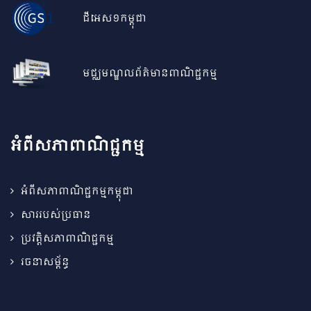
ជីអេស១កម្ពុជា
មជ្ឈមណ្ឌលព័ត៌មានពាណិជ្ជកម្ម
អំពីសភាពាណិជ្ជកម្ម
អំពីសភាពាណិជ្ជកម្មកម្ពុជា
សាររបស់ប្រធាន
ប្រវត្តិសភាពាណិជ្ជកម្ម
រចនាសម្ព័ន្ធ