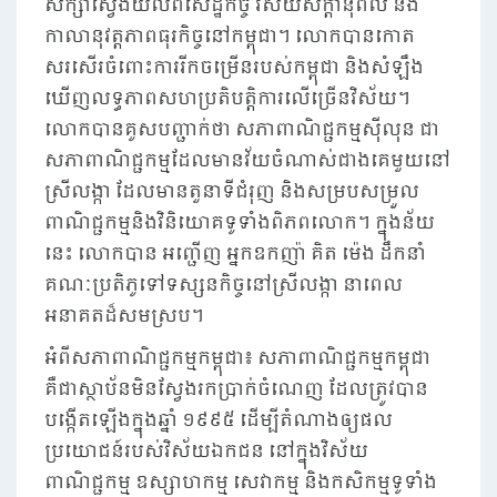
សិក្សាស្វែងយល់ពីសេដ្ឋកិច្ច វិស័យសក្តានុពល និង
កាលានុវត្តភាពធុរកិច្ចនៅកម្ពុជា។ លោកបានកោត
សរសើរចំពោះការរីកចម្រើនរបស់កម្ពុជា និងសំឡឹង
ឃើញលទ្ធភាពសហប្រតិបត្តិការលើច្រើនវិស័យ។
លោកបានគូសបញ្ជាក់ថា សភាពាណិជ្ជកម្មស៊ីលុន ជា
សភាពាណិជ្ជកម្មដែលមានវ័យចំណាស់ជាងគេមួយនៅ
ស្រីលង្កា ដែលមានតួនាទីជំរុញ និងសម្របសម្រួល
ពាណិជ្ជកម្មនិងវិនិយោគទូទាំងពិភពលោក។ ក្នុងន័យ
នេះ លោកបាន អញ្ជើញ អ្នកឧកញ៉ា គិត ម៉េង ដឹកនាំ
គណៈប្រតិភូទៅទស្សនកិច្ចនៅស្រីលង្កា នាពេល
អនាគតដ៏សមស្រប។
អំពីសភាពាណិជ្ជកម្មកម្ពុជា៖ សភាពាណិជ្ជកម្មកម្ពុជា
គឺជាស្ថាប័នមិនស្វែងរកប្រាក់ចំណេញ ដែលត្រូវបាន
បង្កើតឡើងក្នុងឆ្នាំ ១៩៩៥ ដើម្បីតំណាងឲ្យផល
ប្រយោជន៍របស់វិស័យឯកជន នៅក្នុងវិស័យ
ពាណិជ្ជកម្ម ឧស្សាហកម្ម សេវាកម្ម និងកសិកម្មទូទាំង