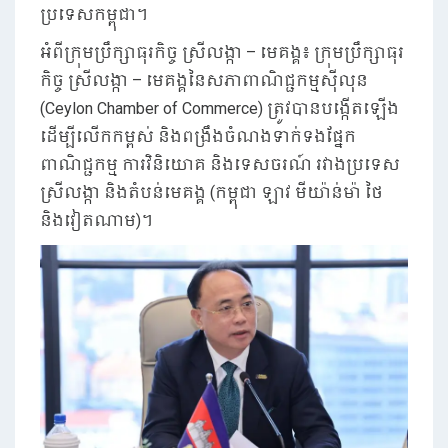
ប្រទេសកម្ពុជា។
អំពីក្រុមប្រឹក្សាធុរកិច្ច ស្រីលង្កា – មេគង្គ៖ ក្រុមប្រឹក្សាធុរ
កិច្ច ស្រីលង្កា – មេគង្គនៃសភាពាណិជ្ជកម្មស៊ីលុន
(Ceylon Chamber of Commerce) ត្រូវបានបង្កើតឡើង
ដើម្បីលើកកម្ពស់ និងពង្រឹងចំណងទាក់ទងផ្នែក
ពាណិជ្ជកម្ម ការវិនិយោគ និងទេសចរណ៍ រវាងប្រទេស
ស្រីលង្កា និងតំបន់មេគង្គ (កម្ពុជា ឡាវ មីយ៉ាន់ម៉ា ថៃ
និងវៀតណាម)។