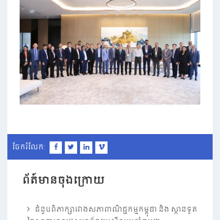
ចែករំលែក:
ព័ត៍មានចុងក្រោយ
ជំនួបពិភាក្សារវាងសភាពាណិជ្ជកម្មកម្ពុជា និង ស្ថានទូត