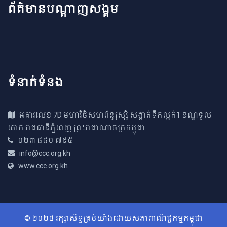
ព័ត៌មានបណ្តាញសង្គម
ទំនាក់ទំនង
អគារ​លេខ 7D មហាវិថីសហព័ន្ធរុស្សី សង្កាត់ទឹកល្អក់1 ខណ្ឌទួល​
គោក រាជធានីភ្នំពេញ ព្រះរាជាណាច​ក្រកម្ពុជា
០២៣ ៨៨០ ៧៩៥
info@ccc.org.kh
www.ccc.org.kh
© ២០២៤ រក្សាសិទ្ធគ្រប់យ៉ាងដោយសភាពាណិជ្ជកម្មកម្ពុជា