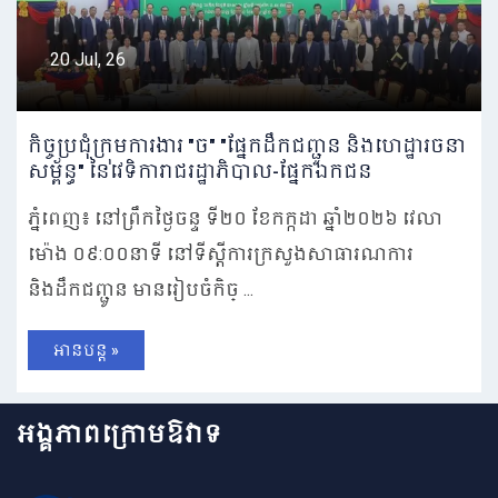
20 Jul, 26
កិច្ចប្រជុំក្រុមការងារ "ច" "ផ្នែកដឹកជញ្ជូន និងហេដ្ឋារចនា
សម្ព័ន្ធ" នៃវេទិការាជរដ្ឋាភិបាល-ផ្នែកឯកជន
ភ្នំពេញ៖ នៅព្រឹកថ្ងៃចន្ទ ទី២០ ខែកក្កដា ឆ្នាំ២០២៦ វេលា
ម៉ោង ០៩:០០នាទី នៅទីស្តីការក្រសួងសាធារណការ
និងដឹកជញ្ជូន មានរៀបចំកិច្ ...
អានបន្ត »
អង្គភាពក្រោមឱវាទ