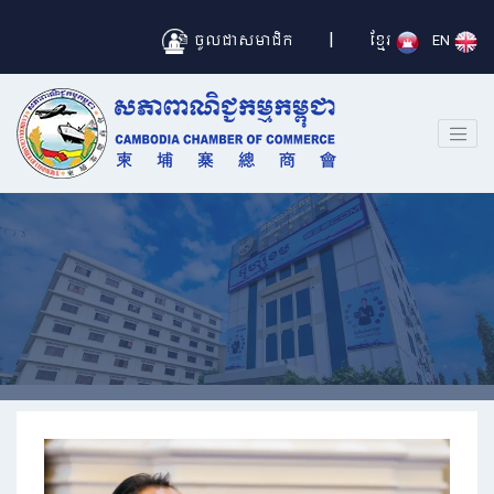
|
ចូលជាសមាជិក
ខ្មែរ
EN