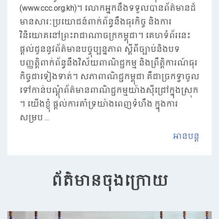
(www.ccc.org.kh)។ លោក​អ្នក​នឹង​ទទួល​បាន​ព័ត៌​មាន​ដ៏​
មាន​សារៈ​ប្រយោជន៍​ពាក់​ព័ន្ធ​នឹង​ធុរកិច្ច​ និង​ការ
វិនិយោគ​នៅ​ព្រះ​រាជា​ណាចក្រ​កម្ពុជា​។ គេ​ហទំព័រ​នេះ
ផ្តល់​ជូន​នូវ​ព័ត៌មានបច្ចុប្បន្នភាព ​ស្ដីពីច្បាប់​និង​បទ​
បញ្ញត្តិ​ពាក់ព័ន្ធនឹងវិស័យពាណិជ្ជកម្ម និង​ព្រឹត្តិការ​ណ៍​ធុរ
កិច្ច​ជា​ទៀង​ទាត់​។ សភាពាណិជ្ជកម្ពុជា គឺ​ជា​ច្រ​ក​ទ្វាចូល​
ទៅ​កាន់បណ្ដុំ​ព័ត៌មាន​ពាណិជ្ជកម្មយ៉ាងស៊ី​ជ្រៅ​ក្នុង​ស្រុក​
។ យើង​ខ្ញុំ ផ្តល់​ការ​គាំទ្រយ៉ាងពេញទំហឹង ក្នុងការ​
សម្រប​ ...
អានបន្ត
ព័ត៌មានចុងក្រោយ