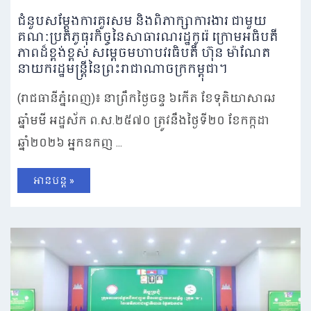
ជំនួបសម្តែងការគួរសម និងពិភាក្សាការងារ ជាមួយ
គណៈប្រតិភូធុរកិច្ចនៃសាធារណរដ្ឋកូរ៉េ ក្រោមអធិបតី
ភាពដ៏ខ្ពង់ខ្ពស់ សម្តេចមហាបវរធិបតី ហ៊ុន ម៉ាណែត
នាយករដ្ឋមន្ត្រីនៃព្រះរាជាណាចក្រកម្ពុជា។
(រាជធានីភ្នំពេញ)៖ នាព្រឹកថ្ងៃចន្ទ ៦កើត ខែទុតិយាសាឍ
ឆ្នាំមមី អដ្ឋស័ក ព.ស.២៥៧០ ត្រូវនឹងថ្ងៃទី២០ ខែកក្កដា
ឆ្នាំ២០២៦ អ្នកឧកញ ...
អានបន្ត »