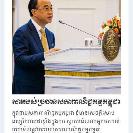
សាររបស់
ប្រធានសភាពាណិជ្ជកម្មកម្ពុជា
ក្នុង​នាម​សភាពាណិជ្ជកម្ម​កម្ពុជា ខ្ញុំ​មាន​សេចក្តី​សោម​
នស្សរីករាយជាខ្លាំងក្នុងការ​ ស្វាគមន៍​លោក​អ្នក​មក​កាន់​
គេ​ហទំព័រ​ផ្លូវការ​របស់​សភាពាណិជ្ជកម្ម​កម្ពុជា​