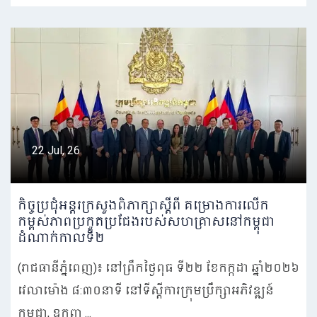
22 Jul, 26
កិច្ចប្រជុំអន្តរក្រសួងពិភាក្សាស្តីពី គម្រោងការលើក
កម្ពស់ភាពប្រកួតប្រជែងរបស់សហគ្រាសនៅកម្ពុជា
ដំណាក់កាលទី២
(រាជធានីភ្នំពេញ)៖ នៅព្រឹកថ្ងៃពុធ ទី២២ ខែកក្កដា ឆ្នាំ២០២៦
វេលាម៉ោង ៨:៣០នាទី នៅទីស្តីការក្រុមប្រឹក្សាអភិវឌ្ឍន៍
កម្ពុជា, ឧកញ ...