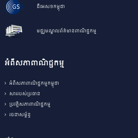
ជីអេស១កម្ពុជា
មជ្ឈមណ្ឌលព័ត៌មានពាណិជ្ជកម្ម
អំពីសភាពាណិជ្ជកម្ម
អំពីសភាពាណិជ្ជកម្មកម្ពុជា
សាររបស់ប្រធាន
ប្រវត្តិសភាពាណិជ្ជកម្ម
រចនាសម្ព័ន្ធ