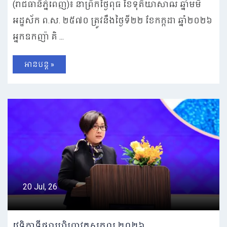
(រាជធានីភ្នំពេញ)៖ នាព្រឹកថ្ងៃពុធ ខែទុតិយាសាឍ ឆ្នាំមមី
អដ្ឋស័ក ព.ស. ២៥៧០ ត្រូវនឹងថ្ងៃទី២២ ខែកក្កដា ឆ្នាំ២០២៦
អ្នកឧកញ៉ា គិ ...
អានបន្ត »
20 Jul, 26
វេទិកាទីផ្សារហិរញ្ញវត្ថុសកល ២០២៦