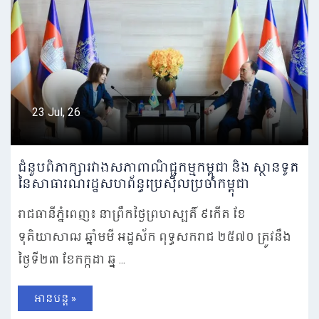
23 Jul, 26
ជំនួបពិភាក្សារវាងសភាពាណិជ្ជកម្មកម្ពុជា និង ស្ថានទូត
នៃសាធារណរដ្ឋសហព័ន្ធប្រេស៊ីលប្រចាំកម្ពុជា
រាជធានីភ្នំពេញ៖ នាព្រឹក​ថ្ងៃព្រហស្បតិ៍ ៩កើត ខែ
ទុតិយាសាឍ ឆ្នាំមមី អដ្ឋស័ក ពុទ្ធសករាជ ២៥៧០ ត្រូវនឹង
ថ្ងៃទី២៣ ខែកក្កដា ឆ្ន ...
អានបន្ត »