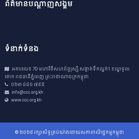
ព័ត៌មានបណ្តាញសង្គម
ទំនាក់ទំនង
អគារ​លេខ 7D មហាវិថីសហព័ន្ធរុស្សី សង្កាត់ទឹកល្អក់1 ខណ្ឌទួល​
គោក រាជធានីភ្នំពេញ ព្រះរាជាណាច​ក្រកម្ពុជា
០២៣ ៨៨០ ៧៩៥
info@ccc.org.kh
www.ccc.org.kh
© ២០២៤ រក្សាសិទ្ធគ្រប់យ៉ាងដោយសភាពាណិជ្ជកម្មកម្ពុជា