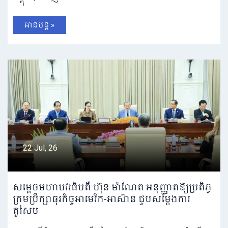
អានបន្ត »
22 Jul, 26
សម្តេចមហាបវរធិបតី ហ៊ុន ម៉ាណែត អនុញ្ញាតឱ្យប្រតិភូ
ក្រុមប្រឹក្សាធុរកិច្ចអាមេរិក-អាស៊ាន ជួបសម្តែងការ
គួរសម