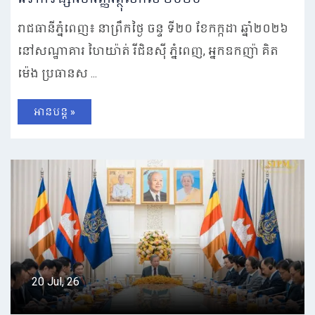
រាជធានីភ្នំពេញ៖ នាព្រឹកថ្ងៃ ចន្ទ ទី២០ ខែកក្កដា ឆ្នាំ២០២៦
នៅសណ្ឋាគារ ហៃយ៉ាត់ រីជិនស៊ី ភ្នំពេញ, អ្នកឧកញ៉ា គិត
ម៉េង ប្រធានស ...
អានបន្ត »
20 Jul, 26