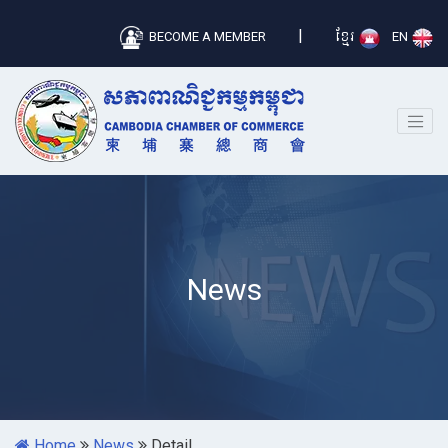
|
BECOME A MEMBER
ខ្មែរ
EN
News
Home
News
Detail