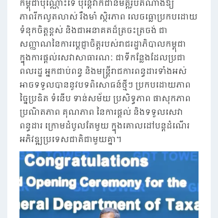
កម្ពុជាប៉ុណ្ណោះទេ ប៉ុន្តែវាក៏ជានិមិត្តរូបតំណាងឱ្យ
ភាពរីកលូតលាស់ រឹងមាំ ស្ថិរភាព លេចធ្លោប្រកបដោយ
ទំនុកចិត្តខ្ពស់ និងជាអនាគតដ៏ត្រចះត្រចង់ ជា
សញ្ញាណនៃការប្តេជ្ញាចិត្តរបស់រាជរដ្ឋាភិបាលកម្ពុជា
ក្នុងការផ្តល់សេវាសាធារណៈ ជាទីកន្លែងដែលប្រជា
ពលរដ្ឋ អ្នកជាប់ពន្ធ និងមន្ត្រីរាជការពន្ធដារទាំងអស់
អាចទទួលបាននូវបទពិសោធន៍ថ្មីៗ ប្រកបដោយភាព
ច្នៃប្រឌិត ទំនើប ទាន់សម័យ ប្រសិទ្ធភាព ផាសុកភាព
ប្រណិតភាព គុណភាព នៃការផ្តល់ និងទទួលសេវា
ពន្ធដារ ក្រោមដំបូលតែមួយ ក្នុងគោលដៅបន្តដំណើរ
អភិវឌ្ឍប្រទេសជាតិជាមួយគ្នា។