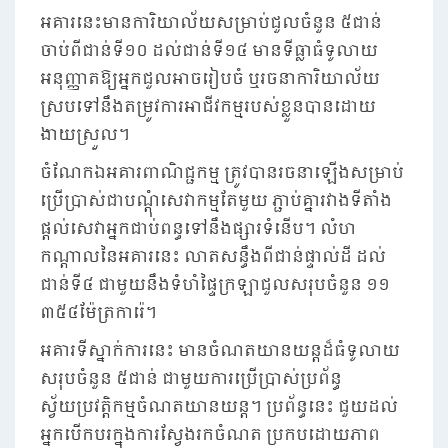
អគារនេះមានការិយាល័យសម្រាប់ជួលចំនួន ៥ជាន់
ចាប់ពីជាន់ទី១០ ដល់ជាន់ទី១៤ មានទីធ្លាធំទូលាយ
អនុញ្ញាតឱ្យអ្នកជួលអាចរៀបចំ ឬរចនាការិយាល័យ
ស្របទៅនឹងតម្រូវការអាជីវកម្មរបស់ខ្លួនបានដោយ
ងាយស្រួល។
ចំណែកឯអគារពាណិជ្ជកម្ម ត្រូវបានរចនាឡើងសម្រាប់
ប្រើប្រាស់ជាបណ្តុំសេវាកម្មតែមួយ ភ្ជាប់គ្នារវាងទីតាំង
ផ្តល់សេវាអ្នកជាប់ពន្ធទៅនឹងផ្សារទំនើប។ លំហ
កណ្តាលនៃអគារនេះ លាតសន្ធឹងពីជាន់ផ្ទាល់ដី ដល់
ជាន់ទី៤ ជាមួយនឹងទំហំផ្ទៃក្រឡាជួលសរុបចំនួន ១១
៣៥៤ម៉ែត្រការ៉េ។
អគារទីស្នាក់ការនេះ មានចំណតយានយន្តដ៏ធំទូលាយ
សរុបចំនួន ៥ជាន់ ជាមួយការប្រើប្រាស់ប្រព័ន្ធ
ស្វ័យប្រវត្តិកម្មចំណតយានយន្ត។ ប្រព័ន្ធនេះ ជួយដល់
អ្នកបើកបរក្នុងការស្វែងរកចំណត ប្រកបដោយភាព