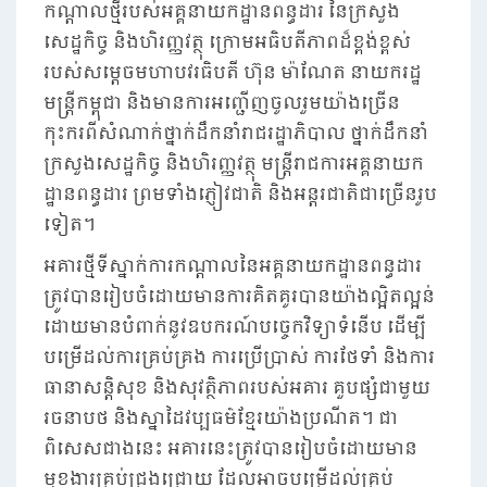
កណ្តាលថ្មីរបស់អគ្គនាយកដ្ឋានពន្ធដារ នៃក្រសួង
សេដ្ឋកិច្ច និងហិរញ្ញវត្ថុ ក្រោមអធិបតីភាពដ៏ខ្ពង់ខ្ពស់
របស់សម្តេចមហាបវរធិបតី ហ៊ុន ម៉ាណែត នាយករដ្ឋ
មន្ត្រីកម្ពុជា និងមានការអញ្ជើញចូលរួមយ៉ាងច្រើន
កុះករពីសំណាក់ថ្នាក់ដឹកនាំរាជរដ្ឋាភិបាល ថ្នាក់ដឹកនាំ
ក្រសួងសេដ្ឋកិច្ច និងហិរញ្ញវត្ថុ មន្ត្រីរាជការអគ្គនាយក
ដ្ឋានពន្ធដារ ព្រមទាំងភ្ញៀវជាតិ និងអន្តរជាតិជាច្រើនរូប
ទៀត។
អគារថ្មីទីស្នាក់ការកណ្តាលនៃអគ្គនាយកដ្ឋានពន្ធដារ
ត្រូវបានរៀបចំដោយមានការគិតគូរបានយ៉ាងល្អិតល្អន់
ដោយមានបំពាក់នូវឧបករណ៍បច្ចេកវិទ្យាទំនើប ដើម្បី
បម្រើដល់ការគ្រប់គ្រង ការប្រើប្រាស់ ការថែទាំ និងការ
ធានាសន្តិសុខ និងសុវត្ថិភាពរបស់អគារ គួបផ្សំជាមួយ
រចនាបថ និងស្នាដៃវប្បធម៌ខ្មែរយ៉ាងប្រណីត។ ជា
ពិសេសជាងនេះ អគារនេះត្រូវបានរៀបចំដោយមាន
មុខងារគ្រប់ជ្រុងជ្រោយ ដែលអាចបម្រើដល់គ្រប់