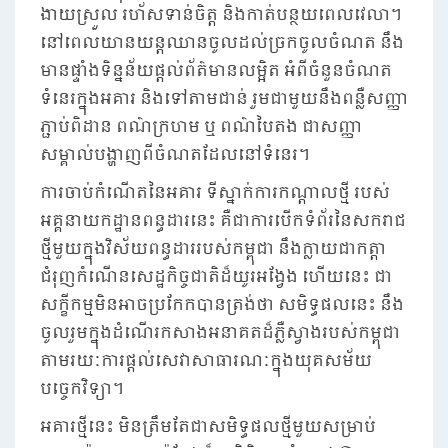
ងាយស្រួល រហ័សទាន់ចិត្ត និងកាត់បន្ថយពេលវេលា។
នៅពេលយានយន្តឈានចូលដល់ច្រកចូលចំណត នឹង
មានផ្ទាំងទិន្នន័យផ្តល់ព័ត៌មានលម្អិត អំពីចំនួនចំណត
ទំនេរក្នុងអគារ និងទៅតាមជាន់ រួមជាមួយនឹងពន្លឺសញ្ញា
ភ្ជាប់ពិដាន ពណ៌ក្រហម ឬ ពណ៌បៃតង ជាសញ្ញា
សម្គាល់បង្ហាញពីចំណតដែលនៅទំនេរ។
ការចាប់កំណើតនៃអគារ ទីស្នាក់ការកណ្តាលថ្មី របស់
អគ្គនាយកដ្ឋានពន្ធដារនេះ គឺជាការបើកទំព័រនៃសករាជ
ថ្មីមួយក្នុងវិស័យពន្ធដាររបស់កម្ពុជា នឹងក្លាយជាកត្តា
ជំរុញកំណើនសេដ្ឋកិច្ចជាតិដ៏យូរអង្វែង ហើយនេះ ជា
សក្ខីកម្មមិនអាចប្រកែកបានត្រង់ថា សមិទ្ធផលនេះ នឹង
ចូលរួមក្នុងដំណើរកសាងអនាគតដ៏ភ្លឺស្វាងរបស់កម្ពុជា
តាមរយៈការផ្តល់សេវាសាធារណៈក្នុងយុគសម័យ
បច្ចេកវិទ្យា។
អគារថ្មីនេះ មិនត្រឹមតែជាសមិទ្ធផលថ្មីមួយសម្រាប់