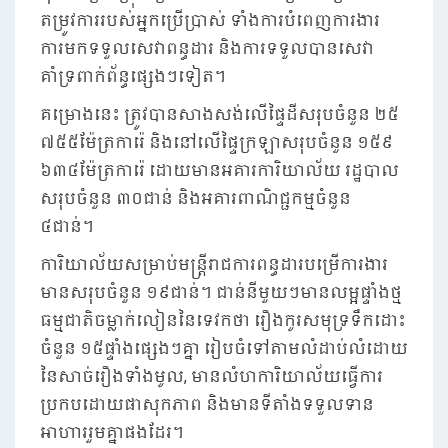
តម្រូវការរបស់អ្នកប្រើប្រាស់ ទាំងការបំពេញការងារ
ការមកទទួលសេវាពន្ធដារ និងការទទួលបានសេវា
គាំទ្រពាក់ព័ន្ធផ្សេងៗទៀត។
គម្រោងនេះ ត្រូវបានសាងសង់លើផ្ទៃដីសរុបចំនួន ២៥
៧៥៥ម៉ែត្រការ៉េ និងនៅលើផ្ទៃក្រឡាសរុបចំនួន ១៥៩
៦៣៤ម៉ែត្រការ៉េ ដោយមានអគារការិយាល័យ រដ្ឋបាល
សរុបចំនួន ៣០ជាន់ និងអគារពាណិជ្ជកម្មចំនួន
៤ជាន់។
ការិយាល័យសម្រាប់មន្រ្តីរាជការពន្ធដារបម្រើការងារ
មានសរុបចំនួន ១៩ជាន់។ ជាន់នីមួយៗមានលម្អផ្ទាំងថ្ម
ធម្មជាតិចម្លាក់លៀននៃទេវកថា រឿងកូរសមុទ្រទឹកដោះ
ចំនួន ១៥ផ្ទាំងផ្សេងៗគ្នា រៀបចំទៅតាមលំដាប់លំដោយ
នៃសាច់រឿងទាំងមូល, មានលំហការិយាល័យធ្វើការ
ប្រកបដោយផាសុកភាព និងមានទីតាំងទទួលទាន
អាហាររួមគ្នាផងដែរ។