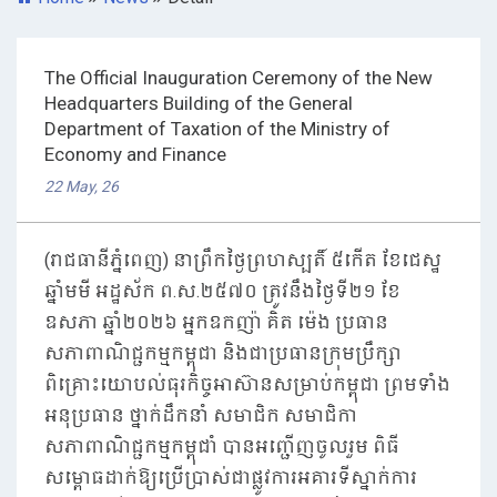
The Official Inauguration Ceremony of the New
Headquarters Building of the General
Department of Taxation of the Ministry of
Economy and Finance
22 May, 26
(រាជធានីភ្នំពេញ) នាព្រឹកថ្ងៃព្រហស្បតិ៍ ៥កើត ខែជេស្ឋ
ឆ្នាំមមី អដ្ឋស័ក ព.ស.២៥៧០ ត្រូវនឹងថ្ងៃទី២១ ខែ
ឧសភា ឆ្នាំ២០២៦ អ្នកឧកញ៉ា គិត ម៉េង ប្រធាន
សភាពាណិជ្ជកម្មកម្ពុជា និងជាប្រធានក្រុមប្រឹក្សា
ពិគ្រោះយោបល់ធុរកិច្ចអាស៊ានសម្រាប់កម្ពុជា ព្រមទាំង
អនុប្រធាន ថ្នាក់ដឹកនាំ សមាជិក សមាជិកា
សភាពាណិជ្ជកម្មកម្ពុជាំ បានអញ្ជើញចូលរួម ពិធី
សម្ពោធដាក់ឱ្យប្រើប្រាស់ជាផ្លូវការអគារទីស្នាក់ការ