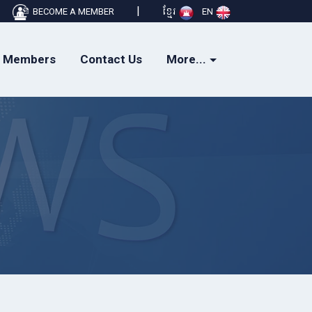
|
BECOME A MEMBER
ខ្មែរ
EN
Members
Contact Us
More...