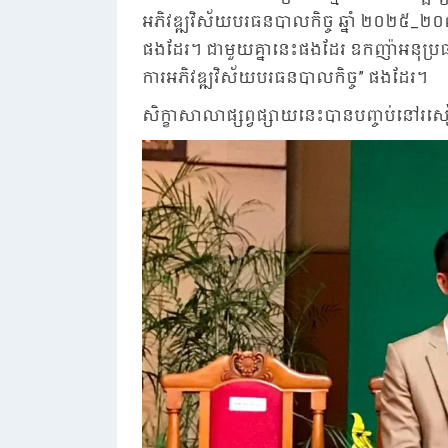
អភិវឌ្ឍវិស័យបរធនបាលកិច្ច ឆ្នាំ ២០២៥_២០៣៥
ផងដែរ។ ជាមួយគ្នានេះផងដែរ ឧកញ៉ាអនុប្រធានក
ការអភិវឌ្ឍវិស័យបរធនបាលកិច្ច” ផងដែរ។
សិក្ខាសាលាផ្សព្វផ្សាយនេះបានបញ្ចប់នៅ