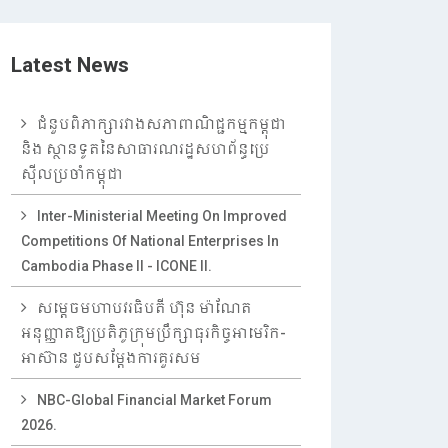
Latest News
ជំនួបពិភាក្សារវាងសភាពាណិជ្ជកម្មកម្ពុជា
និង ស្ថានទូតនៃសាធារណរដ្ឋសហព័ន្ធប្រេ
ស៊ីលប្រចាំកម្ពុជា
Inter-Ministerial Meeting On Improved
Competitions Of National Enterprises In
Cambodia Phase II - ICONE II.
សម្តេចមហាបវរធិបតី ហ៊ុន ម៉ាណែត
អនុញ្ញាតឱ្យប្រតិភូក្រុមប្រឹក្សាធុរកិច្ចអាមេរិក-
អាស៊ាន ជួបសម្តែងការគួរសម
NBC-Global Financial Market Forum
2026.