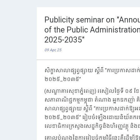
Publicity seminar on "Anno
of the Public Administrati
2025-2035"
09 Apr, 25
សិក្ខាសាលាផ្សព្វផ្សាយ ស្តីពី “ការប្រកាសដាក់ឱ
២០២៥_២០៣៥”
(សណ្ឋាគារសុខាភ្នំពេញ) រសៀលថ្ងៃទី ០៩ ខែ
សភាពាណិជ្ជកម្មកម្ពុជា តំណាង អ្នកឧកញ៉ា គិត
សាលាផ្សព្វផ្សាយ ស្តីពី “ការប្រកាសដាក់ឱ្យអនុ
២០២៥_២០៣៥” រៀបចំឡើងដោយនិយ័តករបរធនបាល
លេខាធិការក្រសួងសេដ្ឋកិច្ចនិងហិរញ្ញវត្ថុ 
គោលបំណងនៃការរៀបចំកម្មវិធីនេះគឺដើម្បីឱ