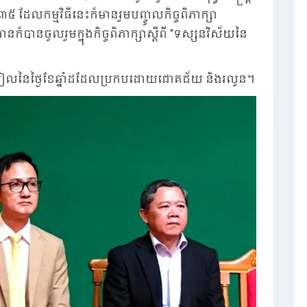
 ដែលកម្មវិធីនេះក៏មានរួមបញ្ចូលកិច្ចពិភាក្សា
៏បានចូលរួមក្នុងកិច្ចពិភាក្សាស្តីពី “ទស្សនវិស័យនៃ
រសៀលនៃថ្ងៃខែឆ្នាំដដែលប្រកបដោយជោគជ័យ និងរលូន។