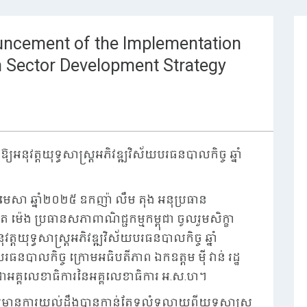
uncement of the Implementation
on Sector Development Strategy
្យអនុវត្តយុទ្ធសាស្រ្តអភិវឌ្ឍវិស័យបរធនបាលកិច្ច ឆ្នាំ
មេសា ឆ្នាំ២០២៥ ឧកញ៉ា លឹម តុង អនុប្រធាន
 ម៉េង ប្រធានសភាពាណិជ្ជកម្មកម្ពុជា ចូលរួមសិក្ខា
វត្តយុទ្ធសាស្រ្តអភិវឌ្ឍវិស័យបរធនបាលកិច្ច ឆ្នាំ
កិច្ច ក្រោមអធិបតីភាព ឯកឧត្តម មុី វាន់ រដ្ឋ
និងជាអគ្គលេខាធិការនៃអគ្គលេខាធិការ អ.ស.ហ។
្យមានការយល់ដឹងបានកាន់តែទូលំទូលាយពីយុទ្ធសាស្រ្ត