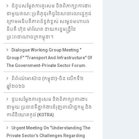
ជំនួបសម្តែងការគួរសម និងពិភាក្សាការងារ
ជាមួយគណៈប្រតិភូធុរកិច្ចនៃសាធារណរដ្ឋកូរ៉េ
ក្រោមអធិបតីភាពដ៏ខ្ពង់ខ្ពស់ សម្តេចមហាបវរ
ធិបតី ហ៊ុន ម៉ាណែត នាយករដ្ឋមន្ត្រីនៃ
ព្រះរាជាណាចក្រកម្ពុជា។
Dialogue Working Group Meeting "
Group F" "Transport And Infrastructure" Of
The Government-Private Sector Forum.
ពិព័រណ៍អាស៊ាន (កម្ពុជា)-ចិន លើកទី២
ឆ្នាំ២០២៦
ជួបសម្តែងការគួរសម និងពិភាក្សាការងារ
ជាមួយ ប្រធានទីភ្នាក់ងារជំរុញពាណិជ្ជកម្ម និង
ការវិនិយោគកូរ៉េ (KOTRA)
Urgent Meeting On "Understanding The
Private Sector's Challenges Regarding